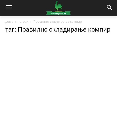
дома
тагови
Правилно складирање компир
таг: Правилно складирање компир