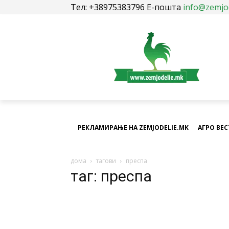
Тел: +38975383796 Е-пошта
info@zemjo
РЕКЛАМИРАЊЕ НА ZEMJODELIE.MK
АГРО ВЕ
дома
тагови
преспа
таг: преспа