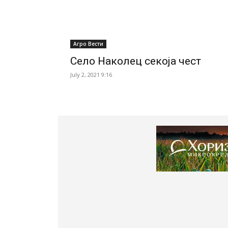
Агро Вести
Село Наколец секоја чест
July 2, 2021 9:16