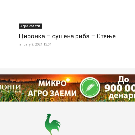
Агро совети
Циронка – сушена риба – Стење
January 9, 2021 15:01