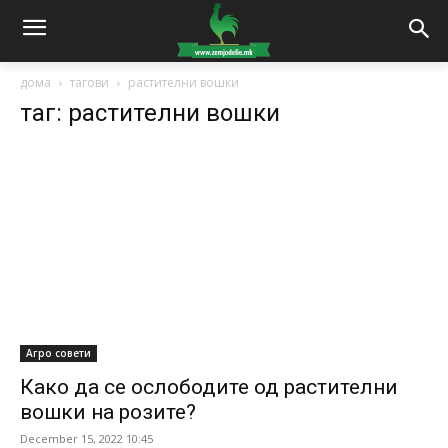
дома
тагови
растителни вошки
таг: растителни вошки
Агро совети
Како да се ослободите од растителни
вошки на розите?
December 15, 2022 10:45