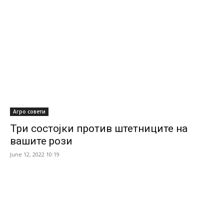
Агро совети
Три состојки против штетниците на
вашите рози
June 12, 2022 10:19