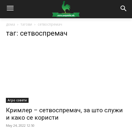
дома
тагови
сетвоспремач
таг: сетвоспремач
Агро совети
Кримлер – сетвоспремач, за што служи
и како се користи
May 24, 2022 12:50