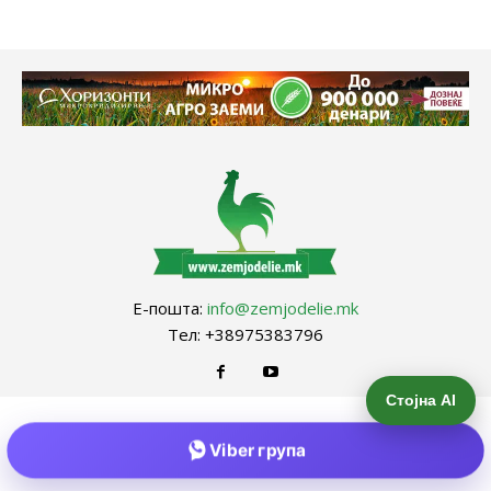
Е-пошта:
info@zemjodelie.mk
Тел: +38975383796
Стојна AI
Viber група