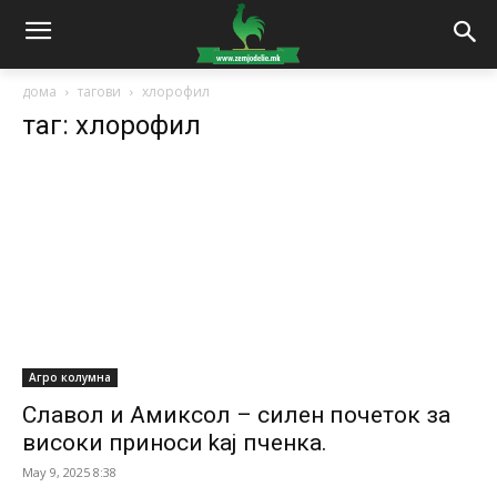
дома
тагови
хлорофил
таг: хлорофил
Агро колумна
Славол и Амиксол – силен почеток за
високи приноси kaj пченка.
May 9, 2025 8:38