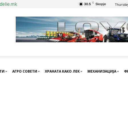
delie.mk
C
30.5
Skopje
Thursday
СТИ
АГРО СОВЕТИ
ХРАНАТА КАКО ЛЕК
МЕХАНИЗАЦИЈА
Ф