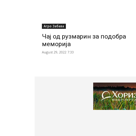
Агро Забава
Чај од рузмарин за подобра
меморија
August 29, 2022 7:33