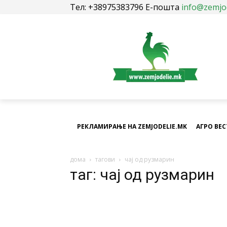
Тел: +38975383796 Е-пошта
info@zemjo
РЕКЛАМИРАЊЕ НА ZEMJODELIE.MK
АГРО ВЕ
дома
тагови
чај од рузмарин
таг: чај од рузмарин