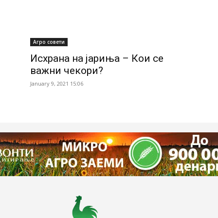
Агро совети
Исхрана на јариња – Кои се
важни чекори?
January 9, 2021 15:06