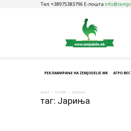
Тел: +38975383796 Е-пошта
info@zemjo
РЕКЛАМИРАЊЕ НА ZEMJODELIE.MK
АГРО ВЕ
дома
тагови
Јариња
таг: Јариња