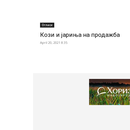
Огласи
Кози и јариња на продажба
April 20, 2021 8:35