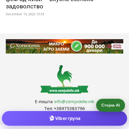
задоволство
December 15, 2022 13:33
Е-пошта:
info@zemjodelie.mk
Стојна AI
Тел: +38975383796
Viber група