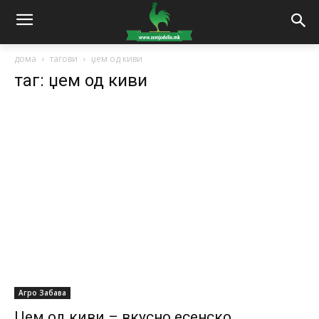
дома
тагови
џем од киви
таг: џем од киви
Агро Забава
Џем од киви – вкусно есенско