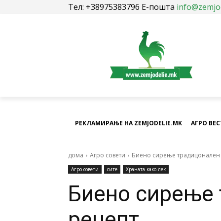
Тел: +38975383796 Е-пошта
info@zemjo
РЕКЛАМИРАЊЕ НА ZEMJODELIE.MK
АГРО ВЕ
дома
Агро совети
Биено сирење традицонален
Агро совети
сите
Храната како лек
Биено сирење
рецепт