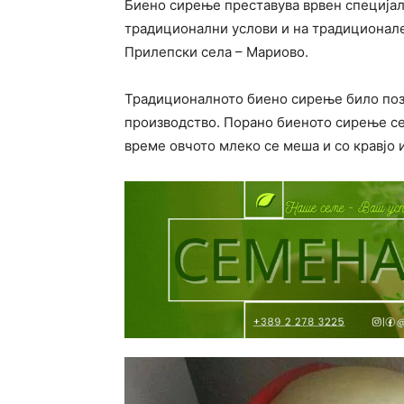
Биено сирење преставува врвен специјал
традиционални услови и на традиционале
Прилепски села – Мариово.
Традиционалното биено сирење било позн
производство. Порано биеното сирење се
време овчото млеко се меша и со кравјо и