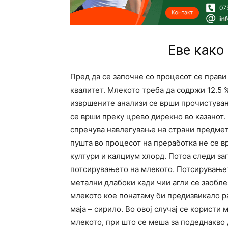
Еве како
Пред да се започне со процесот се прави 
квалитет. Млекото треба да содржи 12.5 % 
извршените анализи се врши прочистува
се врши преку црево дирекно во казанот. Н
спречува навлегување на страни предмети
пушта во процесот на преработка не се в
култури и калциум хлорд. Потоа следи за
потсирувањето на млекото. Потсирувањет
метални длабоки кади чии агли се заобле
млекото кое понатаму би предизвикало р
маја – сирило. Во овој случај се користи м
млекото, при што се меша за подеднакво 