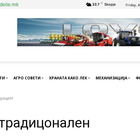
delie.mk
C
33.7
Skopje
Friday, 
СТИ
АГРО СОВЕТИ
ХРАНАТА КАКО ЛЕК
МЕХАНИЗАЦИЈА
Ф
 рецепт
 традицонален