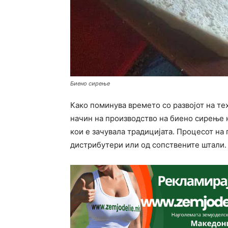
Биено сирење
Како поминува времето со развојот на т
начин на производство на биено сирење н
кои е зачувала традицијата. Процесот на
дистрибутери или од сопствените штали.