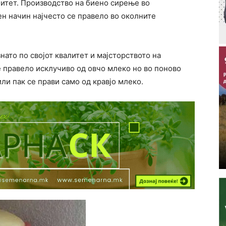
итет. Производство на биено сирење во
н начин најчесто се правело во околните
ато по својот квалитет и мајсторството на
 правело исклучиво од овчо млеко но во поново
ли пак се прави само од кравјо млеко.