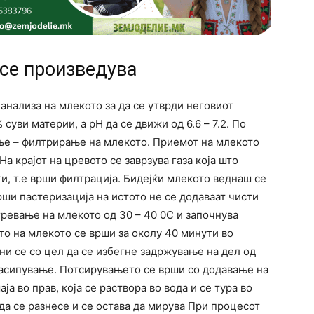
 се произведува
анализа на млекото за да се утврди неговиот
суви материи, а рН да се движи од 6.6 – 7.2. По
ње – филтрирање на млекото. Приемот на млекото
а крајот на цревото се заврзува газа која што
, т.е врши филтрација. Бидејќи млекото веднаш се
рши пастеризација на истото не се додаваат чисти
гревање на млекото од 30 – 40 0С и започнува
о на млекото се врши за околу 40 минути во
ни се со цел да се избегне задржување на дел од
асипување. Потсирувањето се врши со додавање на
аја во прав, која се раствора во вода и се тура во
да се разнесе и се остава да мирува При процесот