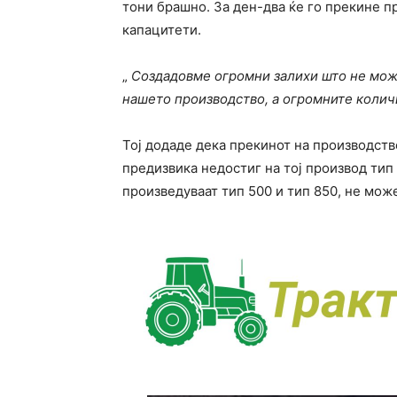
тони брашно. За ден-два ќе го прекине 
капацитети.
„
Создадовме огромни залихи што не може
нашето производство, а огромните колич
Тој додаде дека прекинот на производств
предизвика недостиг на тој производ тип 
произведуваат тип 500 и тип 850, не може