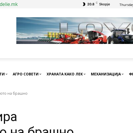
delie.mk
C
20.8
Skopje
Thursday
СТИ
АГРО СОВЕТИ
ХРАНАТА КАКО ЛЕК
МЕХАНИЗАЦИЈА
Ф
вото на брашно
ира
о на брашно