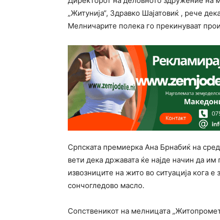
Директорот на деловното здружение на 
„Житунија“, Здравко Шајатовиќ , рече дек
Мелничарите полека го прекинуваат произ
Српската премиерка Ана Брнабиќ на сред
вети дека државата ќе најде начин да им
извозниците на жито во ситуација кога е 
сончогледово масло.
Сопственикот на мелницата „Житопромет“,