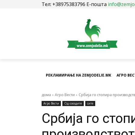
Тел: +38975383796 Е-пошта
info@zemjo
РЕКЛАМИРАЊЕ НА ZEMJODELIE.MK
АГРО ВЕ
дома
Агро Вести
Србија го стопира производст
Агро Вести
Од соседите
сите
Србија го стоп
производствот