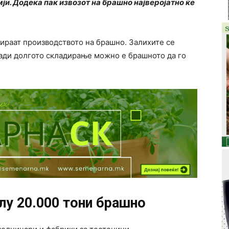
ји. Додека пак извозот на брашно најверојатно ќе
пираат производството на брашно. Залихите се
ради долгото складирање можно е брашното да го
лу 20.000 тони брашно