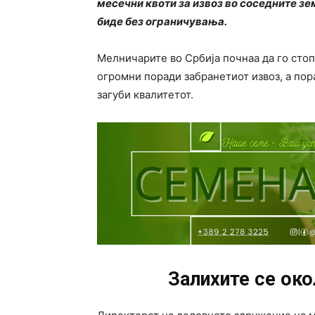
месечни квоти за извоз во соседните зем
биде без ограничувања.
Мелничарите во Србија почнаа да го сто
огромни поради забранетиот извоз, а по
загуби квалитетот.
Залихите се око