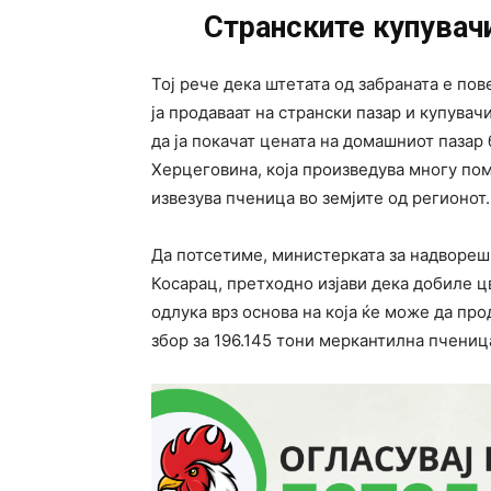
Странските купувач
Тој рече дека штетата од забраната е по
ја продаваат на странски пазар и купувач
да ја покачат цената на домашниот пазар 
Херцеговина, која произведува многу пом
извезува пченица во земјите од регионот.
Да потсетиме, министерката за надворешн
Косарац, претходно изјави дека добиле ц
одлука врз основа на која ќе може да пр
збор за 196.145 тони меркантилна пчениц