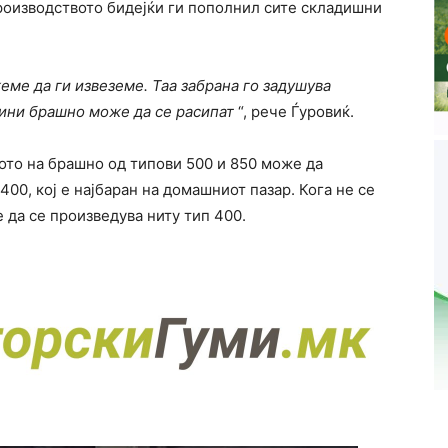
производството бидејќи ги пополнил сите складишни
ме да ги извеземе. Таа забрана го задушува
ини брашно може да се расипат
“, рече Ѓуровиќ.
ото на брашно од типови 500 и 850 може да
400, кој е најбаран на домашниот пазар. Кога не се
 да се произведува ниту тип 400.