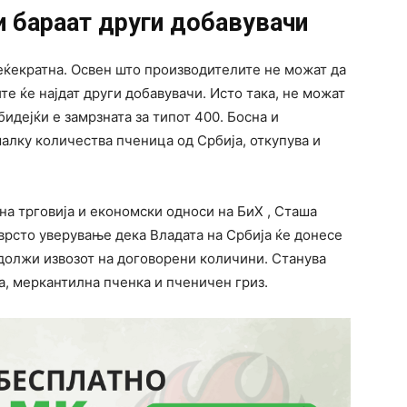
и бараат други добавувачи
веќекратна. Освен што производителите не можат да
ите ќе најдат други добавувачи. Исто така, не можат
бидејќи е замрзната за типот 400. Босна и
алку количества пченица од Србија, откупува и
а трговија и економски односи на БиХ , Сташа
врсто уверување дека Владата на Србија ќе донесе
одолжи извозот на договорени количини. Станува
а, меркантилна пченка и пченичен гриз.