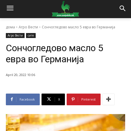
дома
Агро Вести
Сончогледово масло 5 евра во Германија
Агро Вести
сите
Сончогледово масло 5
евра во Германија
April 20, 2022 10:06
Facebook
X
Pinterest