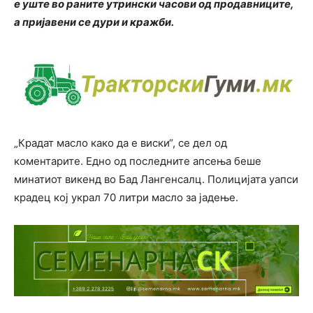
е уште во раните утрински часови од продавниците,
а пријавени се дури и кражби.
„Крадат масло како да е виски“, се дел од
коментарите. Едно од последните апсења беше
минатиот викенд во Бад Лангенсалц. Полицијата уапси
крадец кој украл 70 литри масло за јадење.