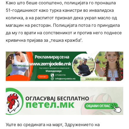
Како што беше соопштено, полицијата го пронашла
51-годишникот како турка канистри во инвалидска
количка, а на распитот признал дека украл масло од
магацин на ресторан. Полицијата потоа го принудила
да му го врати на сопственикот и против него поднесе
кривична пријава за „тешка кражба“.
Уште во средината на март, Здружението на