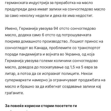
германската индустрија за преработка на масло
предупреди дека имаат залихи на сончогледово масло
за само неколку недели и дека ќе има недостиг.
Имено, Германија увезува 94 отсто сончогледово
масло, додека само 6 отсто од потрошувачката
покрива домашното производство. Лошиот принос на
сончогледот во Канада, проблемите со транспортот
поради пандемијата и војната во Украина, од која
Германија увезува големи количини сончогледово
масло, доведоа до поскапување од 1,5 на 5 евра за
литар, а потоа да се испразнат полиците. Некои
супермаркети намерно ја ограничуваат продажбата на
масло и брашно за да избегнат создавање залихи кај
граѓаните.
За повеќе корисни стории посетете ги