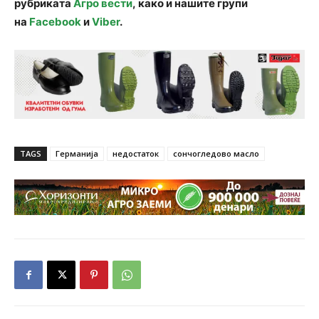
рубриката
Агро вести
, како и нашите групи
на
Facebook
и
Viber
.
TAGS
Германија
недостаток
сончогледово масло