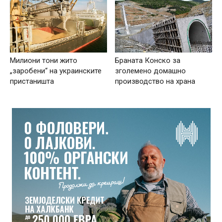
Милиони тони жито
Браната Конско за
„заробени“ на украинските
зголемено домашно
пристаништа
производство на храна