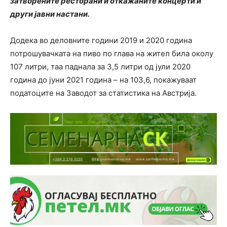
затворените ресторани и откажаните концерти и
други јавни настани.
Додека во деловните години 2019 и 2020 година
потрошувачката на пиво по глава на жител била околу
107 литри, таа паднала за 3,5 литри од јули 2020
година до јуни 2021 година – на 103,6, покажуваат
податоците на Заводот за статистика на Австрија.