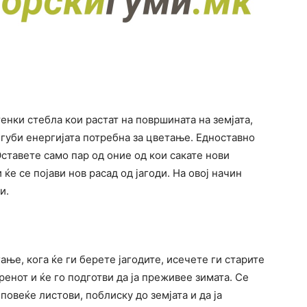
тенки стебла кои растат на површината на земјата,
ја губи енергијата потребна за цветање. Едноставно
Оставете само пар од оние од кои сакате нови
 ќе се појави нов расад од јагоди. На овој начин
и.
ање, кога ќе ги берете јагодите, исечете ги старите
оренот и ќе го подготви да ја преживее зимата. Се
повеќе листови, поблиску до земјата и да ја