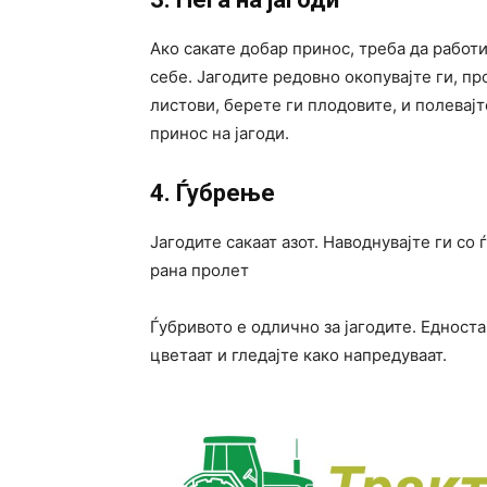
Ако сакате добар принос, треба да работ
себе. Јагодите редовно окопувајте ги, пр
листови, берете ги плодовите, и полевај
принос на јагоди.
4. Ѓубрење
Јагодите сакаат азот. Наводнувајте ги со 
рана пролет
Ѓубривото е одлично за јагодите. Едноста
цветаат и гледајте како напредуваат.