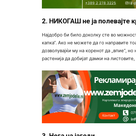
2. НИКОГАШ не ја полевајте 
Најдобро би било доколку сте во можност
капка“. Ако не можете да го направите то
дозволувајќи му на коренот да „впие“, но
растенија да добијат дамки на листовите, 
3. Нега на јагоди