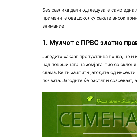
Без разлика дали одгледувате само една л
примените ова доколку сакате висок прин
внимание.
1. Мулчот е ПРВО златно пра
Јагодите сакаат пропустлива почва, но и 
над површината на земјата, тие се склони
слама. Ќе ги заштити јагодите од инсекти 
почвата. Јагодите ќе растат и созреваат,