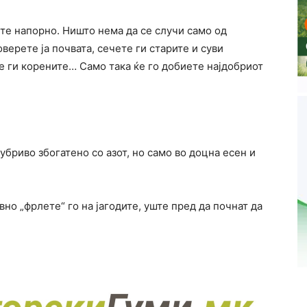
ите напорно. Ништо нема да се случи само од
оверете ја почвата, сечете ги старите и суви
те ги корените… Само така ќе го добиете најдобриот
ѓубриво збогатено со азот, но само во доцна есен и
вно „фрлете“ го на јагодите, уште пред да почнат да