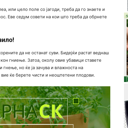
еа, или цело поле со јагоди, треба да го знаете и
ос. Еве седум совети на кои што треба да обрнете
вило!
корените да не останат суви. Бидејќи растат веднаш
 кон гниење. Затоа, околу овие убавици ставете
и гнење, но ќе ја зачува и влажноста на
 а вие ќе берете чисти и неоштетени плодови.