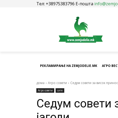
Тел: +38975383796 Е-пошта
info@zemjo
РЕКЛАМИРАЊЕ НА ZEMJODELIE.MK
АГРО ВЕ
дома
Агро совети
Седум совети за висок принос
Агро совети
сите
Седум совети 
јагоди