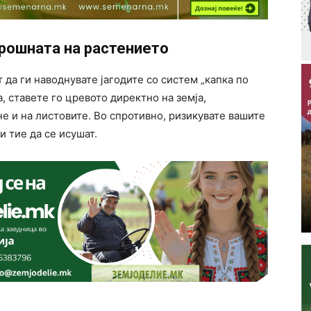
крошната на растението
 да ги наводнувате јагодите со систем „капка по
а, ставете го цревото директно на земја,
 не и на листовите. Во спротивно, ризикувате вашите
и тие да се исушат.