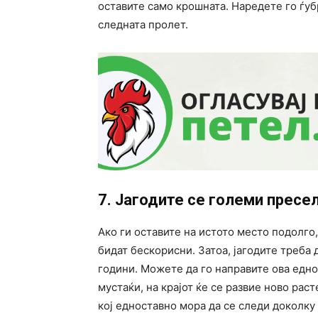
оставите само крошната. Наредете го ѓуб
следната пролет.
7. Јагодите се големи пресе
Ако ги оставите на истото место подолго
бидат бескорисни. Затоа, јагодите треба д
години. Можете да го направите ова еднос
мустаќи, на крајот ќе се развие ново рас
кој едноставно мора да се следи доколку 