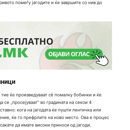
ривото помеѓу јагодите и ќе завршите со нив до
лници
, тие ќе произведуваат сè помалку бобинки и ќе
а се „просејуваат“ во градината на секои 4
тавно: кога на јагодата ќе пушти лентичка или
тение, ќе го префрлите на ново место. Ова е процес
сакате да имате високи приноси од јагоди.