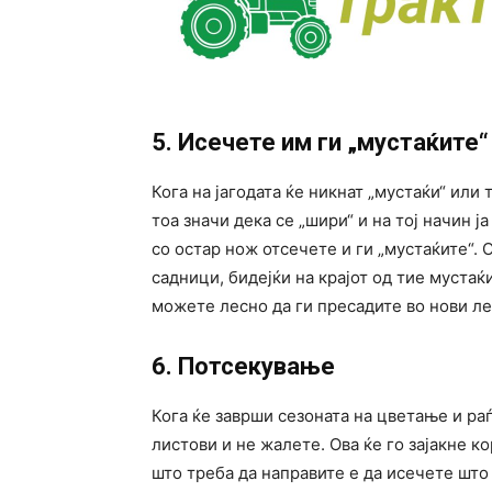
5. Исечете им ги „мустаќите“
Кога на јагодата ќе никнат „мустаќи“ или 
тоа значи дека се „шири“ и на тој начин 
со остар нож отсечете и ги „мустаќите“. 
садници, бидејќи на крајот од тие мустаќи
можете лесно да ги пресадите во нови ле
6. Потсекување
Кога ќе заврши сезоната на цветање и раѓ
листови и не жалете. Ова ќе го зајакне к
што треба да направите е да исечете што 