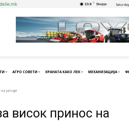
delie.mk
C
23.9
Skopje
Saturday
СТИ
АГРО СОВЕТИ
ХРАНАТА КАКО ЛЕК
МЕХАНИЗАЦИЈА
Ф
 на јагоди
за висок принос на