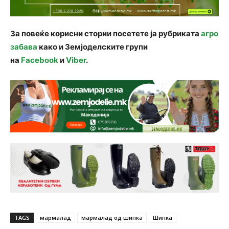
За повеќе корисни стории посетете ја рубриката
агро
забава
како и Земјоделските групи
на
Facebook
и
Viber
.
TAGS
мармалад
мармалад од шипка
Шипка