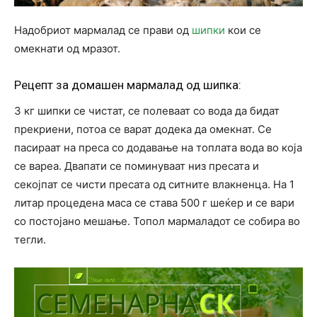
Надобриот мармалад се прави од
шипки
кои се
омекнати од мразот.
Рецепт за домашен мармалад од шипка:
3 кг шипки се чистат, се полеваат со вода да бидат
прекриени, потоа се варат додека да омекнат. Се
пасираат на преса со додавање на топлата вода во која
се вареа. Двапати се поминуваат низ пресата и
секојпат се чисти пресата од ситните влакненца. На 1
литар процедена маса се става 500 г шеќер и се вари
со постојано мешање. Топол мармаладот се собира во
тегли.