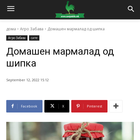
дома
Агро Забава
Домашен мармалад од шипка
Агро Забава
сите
Домашен мармалад од
шипка
September 12, 2022 15:12
Facebook
X
Pinterest