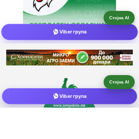
Стојна AI
Viber група
Е-пошта:
info@zemjodelie.mk
Тел: +38975383796