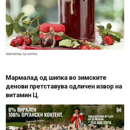
мармалад од шипка
Мармалад од шипка во зимските
денови претставува одличен извор на
витамин Ц
.