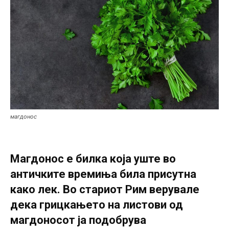
магдонос
Магдонос е билка која уште во
античките времиња била присутна
како лек. Во стариот Рим верувале
дека грицкањето на листови од
магдоносот ја подобрува