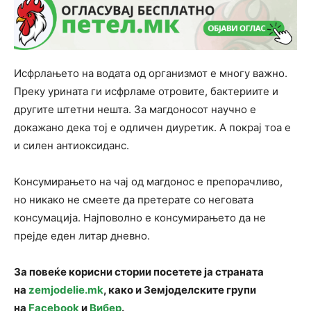
Исфрлањето на водата од организмот е многу важнo.
Преку урината ги исфрламе отровите, бактериите и
другите штетни нешта. За магдоносот научно е
докажано дека тој е одличен диуретик. А покрај тоа е
и силен антиоксиданс.
Консумирањето на чај од магдонос е препорачливо,
но никако не смеете да претерате со неговата
консумација. Најповолно е консумирањето да не
прејде еден литар дневно.
За повеќе корисни стории посетете ја страната
на
zemjodelie.mk
, како и Земјоделските групи
на
Facebook
и
Вибер
.