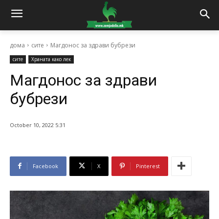
дома
сите
Магдонос за здрави бубрези
сите
Храната како лек
Магдонос за здрави
бубрези
October 10, 2022 5:31
Facebook
X
Pinterest