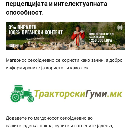
перцепцијата и интелектуалната
способност.
Магдонос секојдневно се користи како зачин, а добро
информираните ја користат и како лек.
Додадете го магдоносот секојдневно во
вашите јадења, покрај супите и готвените јадења,