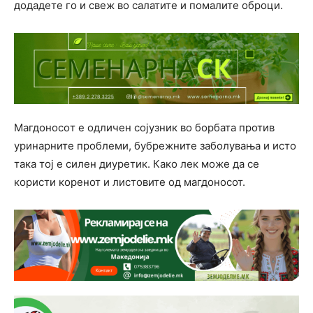
додадете го и свеж во салатите и помалите оброци.
Магдоносoт е одличен сојузник во борбата против
уринарните проблеми, бубрежните заболувања и исто
така тој е силен диуретик. Како лек може да се
користи коренот и листовите од магдоносот.