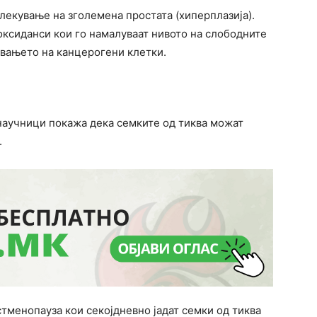
 лекување на зголемена простата (хиперплазија).
ксиданси кои го намалуваат нивото на слободните
авањето на канцерогени клетки.
аучници покажа дека семките од тиква можат
.
стменопауза кои секојдневно јадат семки од тиква