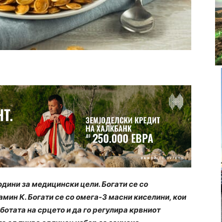
одини за медицински цели. Богати се со
амин К. Богати се со омега-3 масни киселини, кои
ботата на срцето и да го регулира крвниот