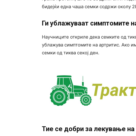
бидејќи една чаша семки содржи околу 2
Ги ублажуваат симптомите н
Научниците откриле дека семките од тик
ублажува симптомите на артритис. Ако им
семки од тиква секој ден.
Тие се добри за лекување на