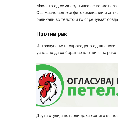
Маслото од семки од тиква се користи за
Ова масло содржи фитохемикалии и антио
радикали во телото и го спречуваат созд
Против рак
Истражувањето спроведено од шпански н
успешно да се борат со клетките на ракот
Друга студија потврди дека жените во по