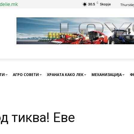
delie.mk
C
30.5
Skopje
Thursday
СТИ
АГРО СОВЕТИ
ХРАНАТА КАКО ЛЕК
МЕХАНИЗАЦИЈА
Ф
д тиква! Еве