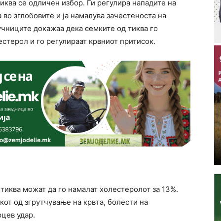
иква се одличен избор. Ги регулира нападите на
 во зглобовите и ја намалува зачестеноста на
чниците докажаа дека семките од тиква го
естерол и го регулираат крвниот притисок.
тиква можат да го намалат холестеролот за 13%.
кот од згрутчување на крвта, болести на
цев удар.