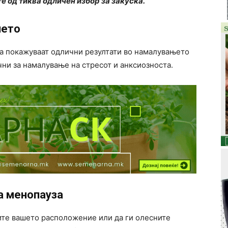
е од тиква одличен избор за закуска.
ието
ва покажуваат одлични резултати во намалувањето
чни за намалување на стресот и анксиозноста.
а менопауза
ите вашето расположение или да ги олесните