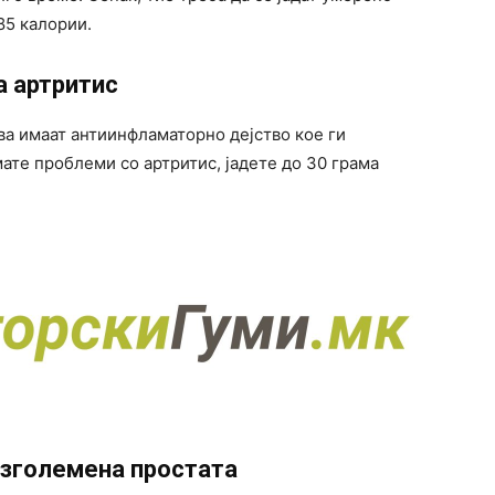
85 калории.
а артритис
ва имаат антиинфламаторно дејство кое ги
ате проблеми со артритис, јадете до 30 грама
 зголемена простата