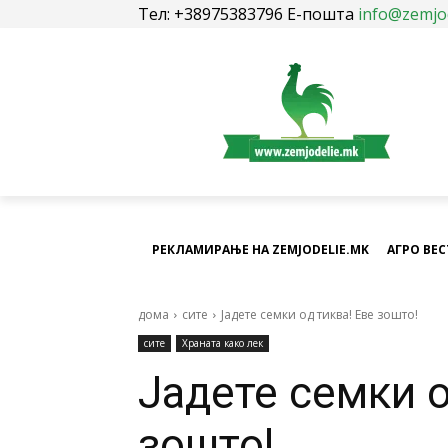
Тел: +38975383796 Е-пошта
info@zemjo
РЕКЛАМИРАЊЕ НА ZEMJODELIE.MK
АГРО ВЕ
дома
сите
Јадете семки од тиква! Еве зошто!
сите
Храната како лек
Јадете семки о
зошто!