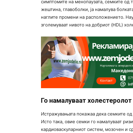
симптомите на менопаузата, семките од т
жештина, главоболки, ја намалува болката
наглите промени на расположението. Нау
зголемуваат нивото на добриот (HDL) хол
Го намалуваат холестеролот
Истражувањата покажаа дека семките од 
Исто така, овие семки го намалуваат ризи
кардиоваскуларниот систем, мозочен и ср