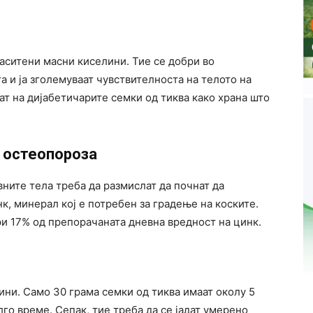
заситени масни киселини. Тие се добри во
а и ја зголемуваат чувствителноста на телото на
т на дијабетичарите семки од тиква како храна што
а остеопороза
вните тела треба да размислат да почнат да
нк, минерал кој е потребен за градење на коските.
ри 17% од препорачаната дневна вредност на цинк.
ини. Само 30 грама семки од тиква имаат околу 5
го време. Сепак, тие треба да се јадат умерено