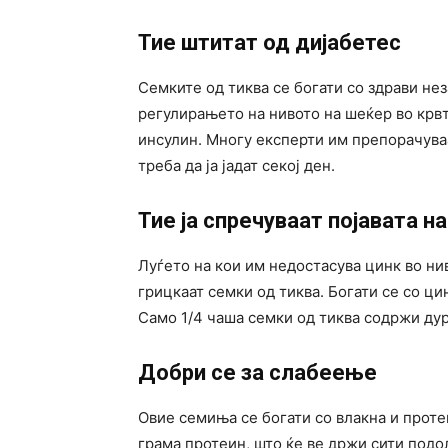
Тие штитат од дијабетес
Семките од тиква се богати со здрави не
регулирањето на нивото на шеќер во крвт
инсулин. Многу експерти им препорачуваа
треба да ја јадат секој ден.
Тие ја спречуваат појавата н
Луѓето на кои им недостасува цинк во ни
грицкаат семки од тиква. Богати се со ци
Само 1/4 чаша семки од тиква содржи ду
Добри се за слабеење
Овие семиња се богати со влакна и проте
грама протеин, што ќе ве држи сити подол