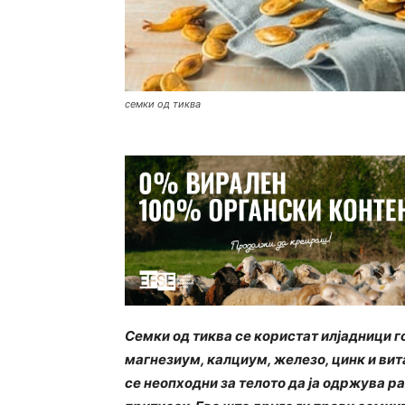
семки од тиква
Семки од тиква се користат илјадници г
магнезиум, калциум, железо, цинк и вит
се неопходни за телото да ја одржува ра