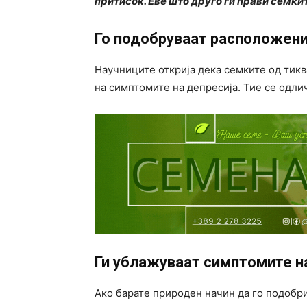
притисок. Еве што друго ги прави семкит
Го подобруваат расположен
Научниците открија дека семките од тик
на симптомите на депресија. Тие се одли
Ги ублажуваат симптомите н
Ако барате природен начин да го подобр