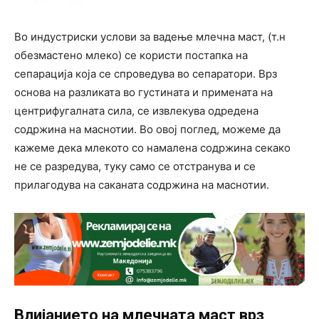
Во индустриски услови за вадење млечна маст, (т.н
обезмастено млеко) се користи постапка на
сепарација која се спроведува во сепаратори. Врз
основа на разликата во густината и примената на
центрифугалната сила, се извлекува одредена
содржина на маснотии. Во овој поглед, можеме да
кажеме дека млекото со намалена содржина секако
не се разредува, туку само се отстранува и се
прилагодува на саканата содржина на маснотии.
Влијанието на млечната маст врз