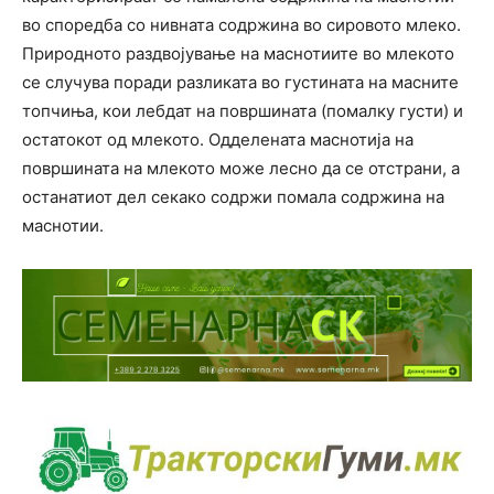
во споредба со нивната содржина во сировото млеко.
Природното раздвојување на маснотиите во млекото
се случува поради разликата во густината на масните
топчиња, кои лебдат на површината (помалку густи) и
остатокот од млекото. Одделената маснотија на
површината на млекото може лесно да се отстрани, а
останатиот дел секако содржи помала содржина на
маснотии.