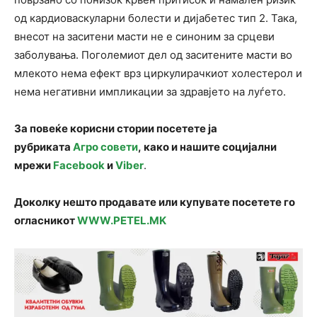
од кардиоваскуларни болести и дијабетес тип 2. Така,
внесот на заситени масти не е синоним за срцеви
заболувања. Поголемиот дел од заситените масти во
млекото нема ефект врз циркулирачкиот холестерол и
нема негативни импликации за здравјето на луѓето.
За повеќе корисни стории посетете ја
рубриката
Агро совети
, како и нашите социјални
мрежи
Facebook
и
Viber
.
Доколку нешто продавате или купувате посетете го
огласникот
WWW.PETEL.MK