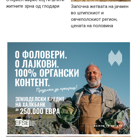
житните зрна од глодари
Започна жетвата на јачмен
во штипскиот и
овчеполскиот регион,
цената на половина