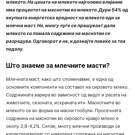
млекото. На цената на млекото најголемо влијание
има процентот на маснотии во млекото. Дури 54% од
вкупната енергетска вредност на млекото оди за
млечна маст. Но, многу луѓе се прашуваат дали
млекото со помала содржина на маснотии се
разредува. Одговорот е не, и дознајте повеќе за тоа
подолу.
Што знаеме за млечните масти?
Млечната маст, како што споменавме, е една од
основните компоненти на составот на сировото млеко.
Содржината варира во зависност од видот и расата на
животните, сезоната, исхраната итн. Маснотиите во
млекото се во форма на масни глобули. Просечната
содржина на маснотии во сировото кравјо млеко е
околу 3,8-4,2%. Сепак, многу млечни производи се
карактеризираат со намалена содржина на маснотии