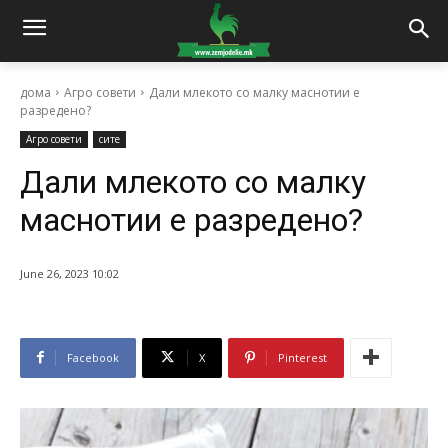
дома
Агро совети
Дали млекото со малку маснотии е
разредено?
Агро совети
сите
Дали млекото со малку
маснотии е разредено?
June 26, 2023 10:02
Facebook
X
Pinterest