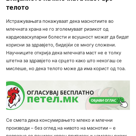
телото
Истражувањата покажуваат дека маснотиите во
млечната храна не го зголемуваат ризикот од
кардиоваскуларни болести и всушност можат да бидат
корисни за здравјето, бидејќи се многу сложени.
Научниците открија дека млечната маст не е толку
штетна за здравјето на срцето како што некогаш се
мислеше, но дека телото може да има корист од тоа.
Се смета дека консумирањето млеко и млечни
производи – без оглед на нивото на маснотии – е
поврзано со понизок крвен притисок и намален ризик