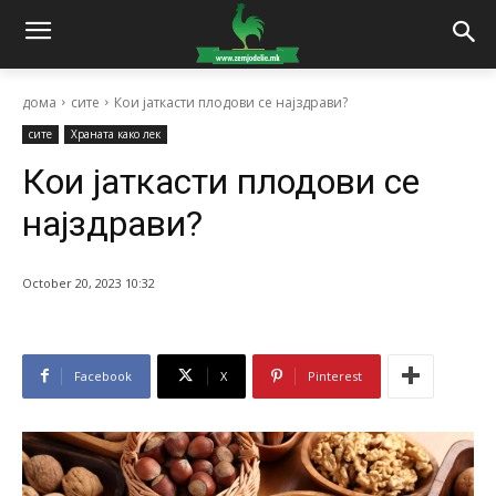
дома
сите
Кои јаткасти плодови се најздрави?
сите
Храната како лек
Кои јаткасти плодови се
најздрави?
October 20, 2023 10:32
Facebook
X
Pinterest