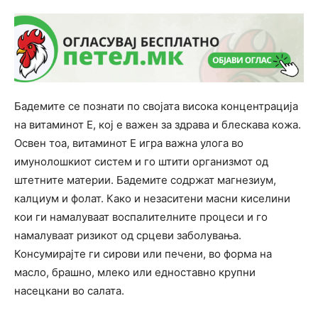
Бадемите се познати по својата висока концентрација
на витаминот Е, кој е важен за здрава и блескава кожа.
Освен тоа, витаминот Е игра важна улога во
имунолошкиот систем и го штити организмот од
штетните материи. Бадемите содржат магнезиум,
калциум и фолат. Како и незаситени масни киселини
кои ги намалуваат воспалителните процеси и го
намалуваат ризикот од срцеви заболувања.
Консумирајте ги сирови или печени, во форма на
масло, брашно, млеко или едноставно крупни
насецкани во салата.