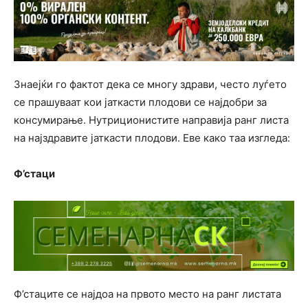
Знаејќи го фактот дека се многу здрави, често луѓето
се прашуваат кои јаткасти плодови се најдобри за
консумирање. Нутриционистите направија ранг листа
на најздравите јаткасти плодови. Еве како таа изгледа:
Ф’стаци
Ф’стаците се најдоа на првото место на ранг листата