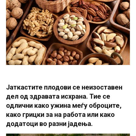
Јаткастите плодови се неизоставен
дел од здравата исхрана. Тие се
одлични како ужина меѓу оброците,
како грицки за на работа или како
додатоци во разни јадења.