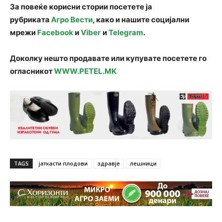
За повеќе корисни стории посетете ја
рубриката
Агро Вести
, како и нашите социјални
мрежи
Facebook
и
Viber
и
Telegram
.
Доколку нешто продавате или купувате посетете го
огласникот
WWW.PETEL.MK
TAGS
јаткасти плодови
здравје
лешници