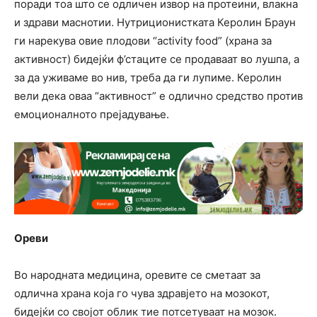
поради тоа што се одличен извор на протеини, влакна
и здрави маснотии. Нутриционистката Керолин Браун
ги нарекува овие плодови “activity food” (храна за
активност) бидејќи ф’стаците се продаваат во лушпа, а
за да уживаме во нив, треба да ги лупиме. Керолин
вели дека оваа “активност” е одлично средство против
емоционалното прејадување.
Ореви
Во народната медицина, оревите се сметаат за
одлична храна која го чува здравјето на мозокот,
бидејќи со својот облик тие потсетуваат на мозок.