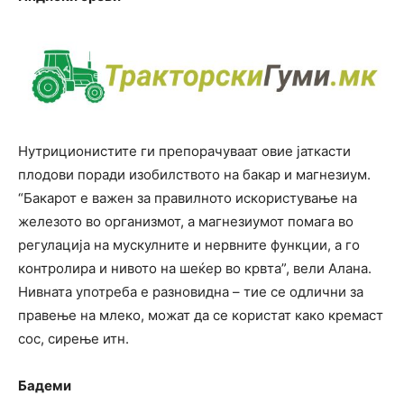
Нутриционистите ги препорачуваат овие јаткасти
плодови поради изобилството на бакар и магнезиум.
“Бакарот е важен за правилното искористување на
железото во организмот, а магнезиумот помага во
регулација на мускулните и нервните функции, а го
контролира и нивото на шеќер во крвта”, вели Алана.
Нивната употреба е разновидна – тие се одлични за
правење на млеко, можат да се користат како кремаст
сос, сирење итн.
Бадеми