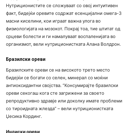
Нутриционистите се сложуваат со овој интуитивен
факт, бидејќи оревите содржат есенцијални омега-3
масни киселини, кои играат важна улога во
физиологијата на мозокот. Покрај тоа, тие штитат од
срцеви болести и ги намалуваат воспаленијата во
организмот, вели нутриционистката Алана Волдрон.
Бразилски ореви
Бразилските ореви се на високото трето место
бидејќи се богати со селен, минерал со моќни
антиоксидантни својства. “Консумирајте бразилски
ореви секогаш кога сте загрижени за своето
репродуктивно здравје или доколку имате проблеми
со тироидната жлезда” – вели нутриционистката
Џесика Кординг.
Индиски ореви