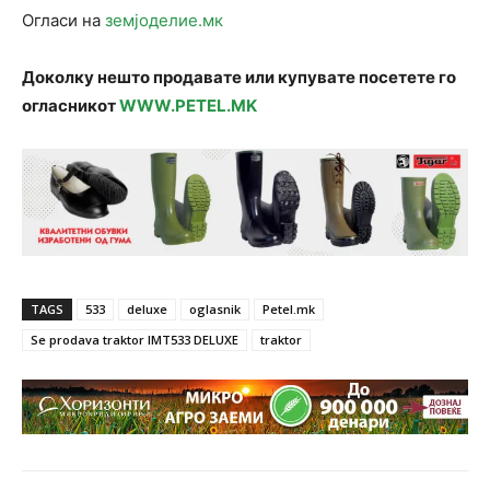
Огласи на
земјоделие.мк
Доколку нешто продавате или купувате посетете го
огласникот
WWW.PETEL.MK
TAGS
533
deluxe
oglasnik
Petel.mk
Se prodava traktor IMT533 DELUXE
traktor