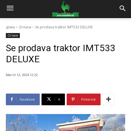
дома
Огласи
Se prodava traktor IMT533 DELUXE
Огласи
Se prodava traktor IMT533
DELUXE
March 12, 2024 12:22
Facebook
X
Pinterest