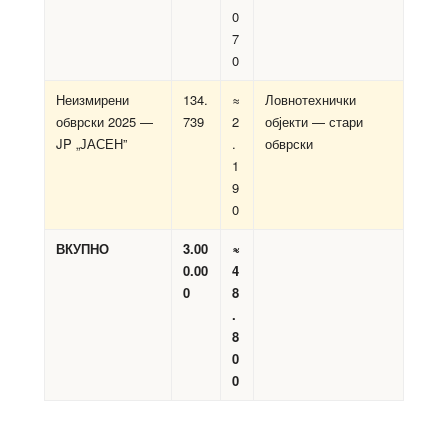
0
7
0
Неизмирени
134.
≈
Ловнотехнички
обврски 2025 —
739
2
објекти — стари
JP „ЈАСЕН”
.
обврски
1
9
0
ВКУПНО
3.00
≈
0.00
4
0
8
.
8
0
0