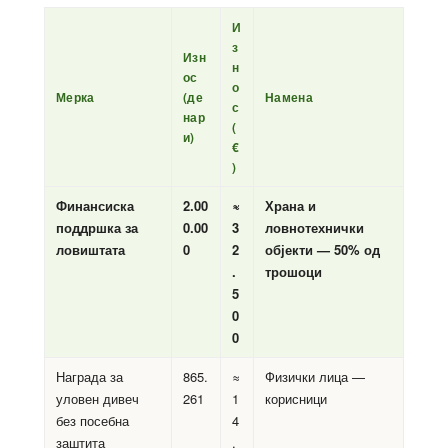
И
з
Изн
н
ос
о
Мерка
(де
Намена
с
нар
(
и)
€
)
Финансиска
2.00
≈
Храна и
поддршка за
0.00
3
ловнотехнички
ловиштата
0
2
објекти — 50% од
.
трошоци
5
0
0
Награда за
865.
≈
Физички лица —
уловен дивеч
261
1
корисници
без посебна
4
заштита
.