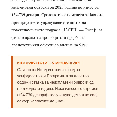
неизмирени обврски од 2025 година во износ од
134.739 денари
. Средствата се наменети за Јавното
претпријатие за управување и заштита на
повеќенаменското подрачје „ЈАСЕН” — Скопје, за
финансирање на трошоци за изградба на
ловнотехнички објекти во висина на 50%.
И ВО ЛОВСТВОТО — СТАРИ ДОЛГОВИ
Слично на Интервентниот фонд за
земјоделство, и Програмата за ловство
содржи ставка за неисплатени обврски од
претходната година. Иако износот е скромен
(134.739 денари), тоа укажува дека и во овој
сектор исплатите доцнат.