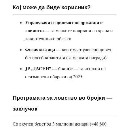
Кој може да биде корисник?
Управувачи со дивечот во државните
ловишта
— за мерките поврзани со храна и
ловнотехнички објекти
Физички лица
— кои имаат уловено дивеч
без посебна заштита (за мерката награди)
JP „ЈАСЕН” — Скопје
— за исплата на
неизмирени обврски од 2025
Програмата за ловство во бројки —
заклучок
Со вкупен буџет од 3 милиони денари (≈48.800