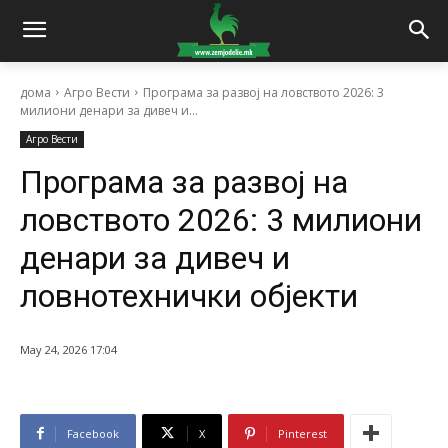
дома
Агро Вести
Програма за развој на ловството 2026: 3
милиони денари за дивеч и...
Агро Вести
Програма за развој на
ловството 2026: 3 милиони
денари за дивеч и
ловнотехнички објекти
May 24, 2026 17:04
Facebook
X
Pinterest