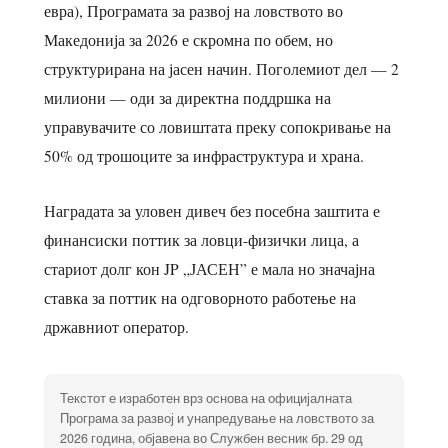
евра), Програмата за развој на ловството во
Македонија за 2026 е скромна по обем, но
структурирана на јасен начин. Поголемиот дел — 2
милиони — оди за директна поддршка на
управувачите со ловиштата преку сопокривање на
50% од трошоците за инфраструктура и храна.
Наградата за уловен дивеч без посебна заштита е
финансиски поттик за ловци-физички лица, а
стариот долг кон JP „ЈАСЕН” е мала но значајна
ставка за поттик на одговорното работење на
државниот оператор.
Текстот е изработен врз основа на официјалната
Програма за развој и унапредување на ловството за
2026 година, објавена во Службен весник бр. 29 од