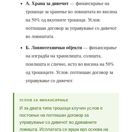
А. Храна за дивечот
— финансирање на
трошоци за хранење во ловиштата во висина
на 50% од вкупните трошоци. Услов:
потпишан договор за управување со дивечот
во ловиштата.
Б. Ловнотехнички објекти
— финансирање
на изградба на хранилишта, солишта,
поилишта и слично, исто во висина на 50%
од трошоците. Услов: потпишан договор за
управување со дивечот.
УСЛОВ ЗА ФИНАНСИРАЊЕ
И за двата типа трошоци клучен услов е
постоење на потпишан договор за
управување со дивечот во државните
ловишта. Исплатата се врши врз основа на