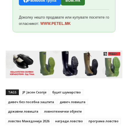
Facebook група
BUM.mk
Доколку нешто продавате или купувате посетете го
огласникот:
WWW.PETEL.MK
TAGS
JP Јасен Скопје
буџет шумарство
дивеч без посебна заштита
дивеч ловишта
државни ловишта
ловнотехнички објекти
ловство Македонија 2026
награди ловство
програма ловство