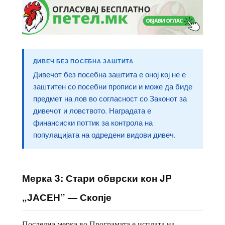
ДИВЕЧ БЕЗ ПОСЕБНА ЗАШТИТА
Дивечот без посебна заштита е оној кој не е
заштитен со посебни прописи и може да биде
предмет на лов во согласност со Законот за
дивечот и ловството. Наградата е
финансиски поттик за контрола на
популацијата на одредени видови дивеч.
Мерка 3: Стари обврски кон JP
„ЈАСЕН” — Скопје
Последна мерка во Програмата е исплата на