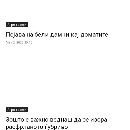
Агро совети
Појава на бели дамки кај доматите
May 2, 2022 10:15
Агро совети
Зошто е важно веднаш да се изора
расфрланото ѓубриво