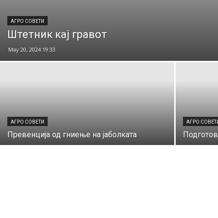
АГРО СОВЕТИ
Штетник кај гравот
May 20, 2024 19:33
АГРО СОВЕТИ
АГРО СОВЕТ
Превенција од гниење на јаболката
Подготовк