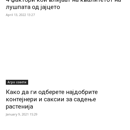
лушпата од јајцето
April 13, 2022 13:27
Агро совети
Како да ги одберете најдобрите
контејнери и саксии за садење
растенија
January 9, 2021 15:29