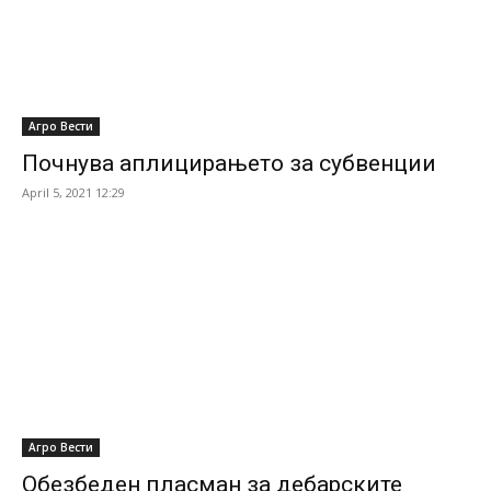
Агро Вести
Почнува аплицирањето за субвенции
April 5, 2021 12:29
Агро Вести
Обезбеден пласман за дебарските