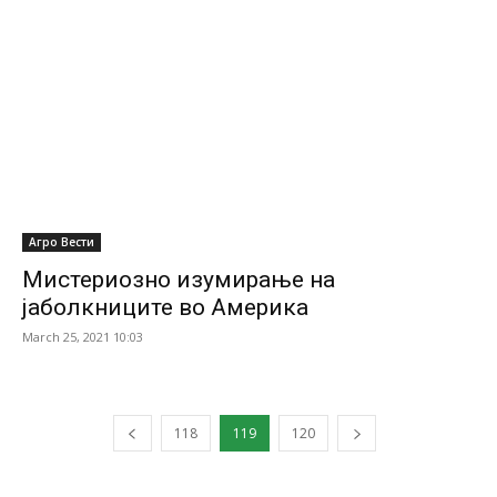
Агро Вести
Мистериозно изумирање на
јаболкниците во Америка
March 25, 2021 10:03
118
119
120