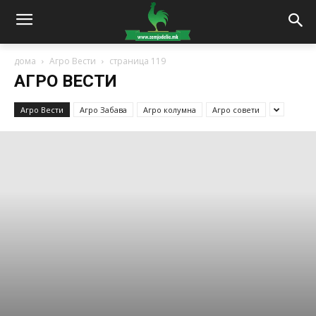
дома
Агро Вести
страница 119
АГРО ВЕСТИ
Агро Вести
Агро Забава
Агро колумна
Агро совети