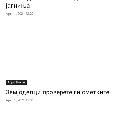
јагниња
April 1, 2021 12:20
Агро Вести
Земјоделци проверете ги сметките
April 1, 2021 12:01