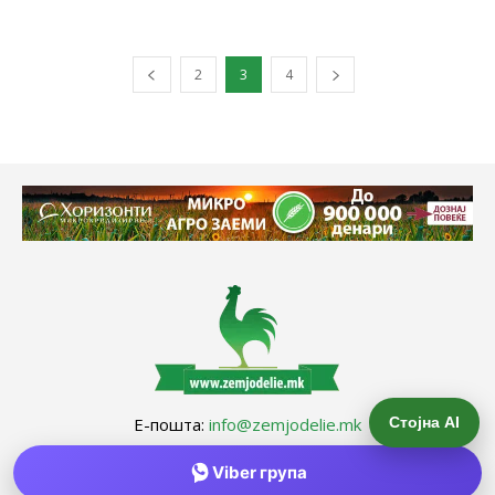
2
3
4
Стојна AI
Е-пошта:
info@zemjodelie.mk
Тел: +38975383796
Viber група