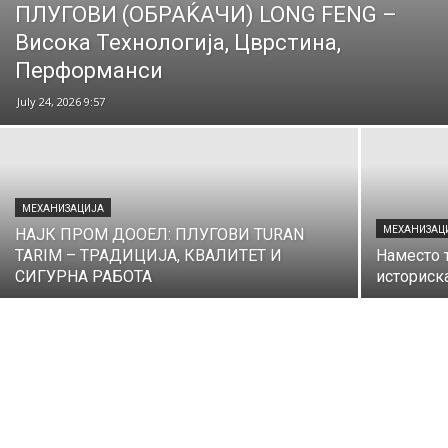
ПЛУГОВИ (ОБРАЌАЧИ) LONG FENG –
Висока Технологија, Цврстина,
Перформанси
July 24, 2026 9:57
МЕХАНИЗАЦИЈА
МЕХАНИЗАЦ
НАЈК ПРОМ ДООЕЛ: ПЛУГОВИ TURAN
TARIM – ТРАДИЦИЈА, КВАЛИТЕТ И
Наместо т
СИГУРНА РАБОТА
историск