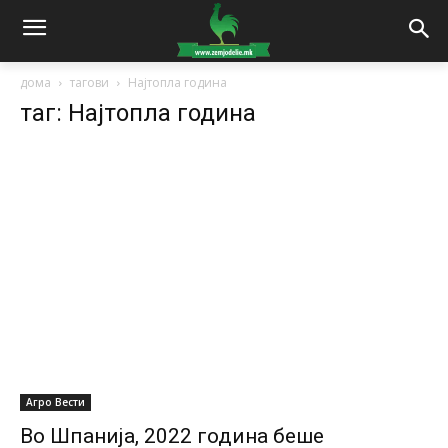
дома
тагови
Најтопла година
таг: Најтопла година
Агро Вести
Во Шпанија, 2022 година беше