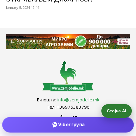
January 5, 2024 19:44
Е-пошта:
info@zemjodelie.mk
Тел: +38975383796
Стојна AI
Viber група