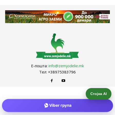
Е-пошта:
info@zemjodelie.mk
Тел: +38975383796
Стојна AI
Viber група