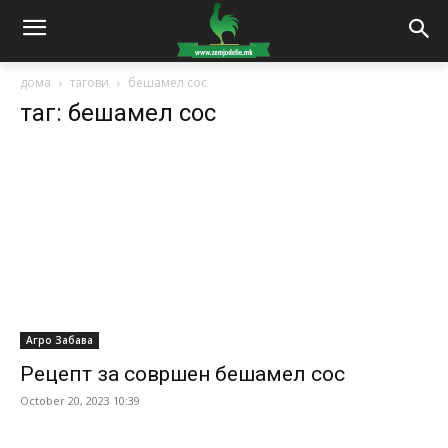
дома
тагови
бешамел сос
таг: бешамел сос
Агро Забава
Рецепт за совршен бешамел сос
October 20, 2023 10:39