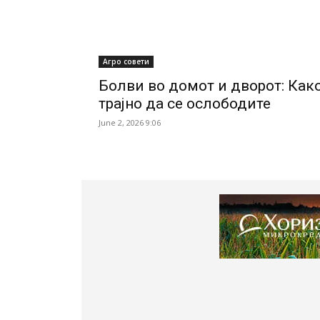
Агро совети
Болви во домот и дворот: Как
трајно да се ослободите
June 2, 2026 9:06