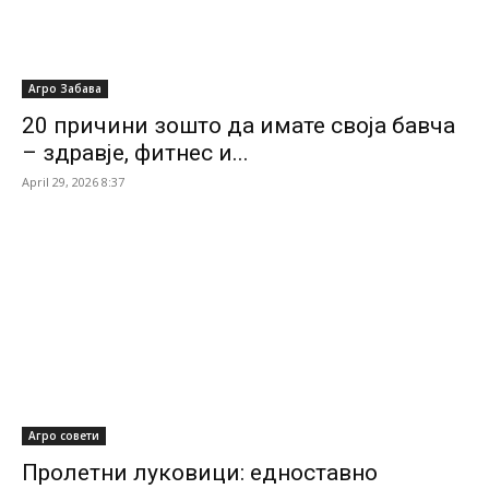
Агро Забава
20 причини зошто да имате своја бавча
– здравје, фитнес и...
April 29, 2026 8:37
Агро совети
Пролетни луковици: едноставно