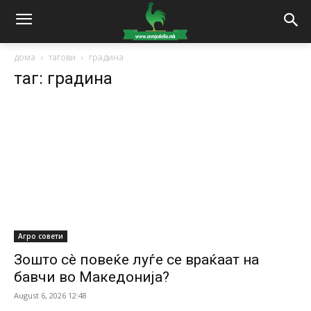
дома
тагови
градина
таг: градина
Агро совети
Зошто сè повеќе луѓе се враќаат на
бавчи во Македонија?
August 6, 2026 12:48