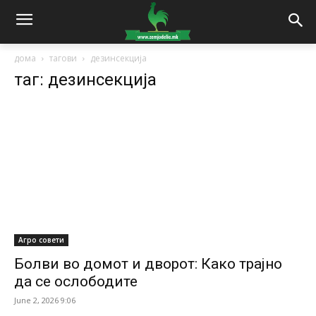
дома
тагови
дезинсекција
таг: дезинсекција
Агро совети
Болви во домот и дворот: Како трајно
да се ослободите
June 2, 2026 9:06