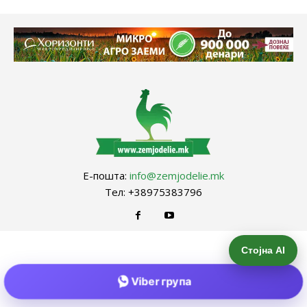
Е-пошта:
info@zemjodelie.mk
Тел: +38975383796
Стојна AI
Viber група