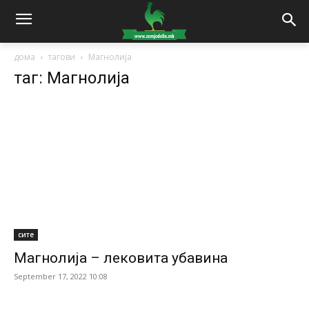
дома
тагови
Магнолија
таг: Магнолија
сите
Магнолија – лековита убавина
September 17, 2022 10:08