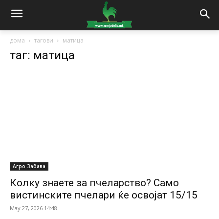
дома
тагови
матица
таг: матица
Агро Забава
Колку знаете за пчеларство? Само
вистинските пчелари ќе освојат 15/15
May 27, 2026 14:48