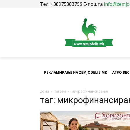
Тел: +38975383796 Е-пошта
info@zemjo
РЕКЛАМИРАЊЕ НА ZEMJODELIE.MK
АГРО ВЕ
дома
тагови
микрофинансирање
таг: микрофинансир