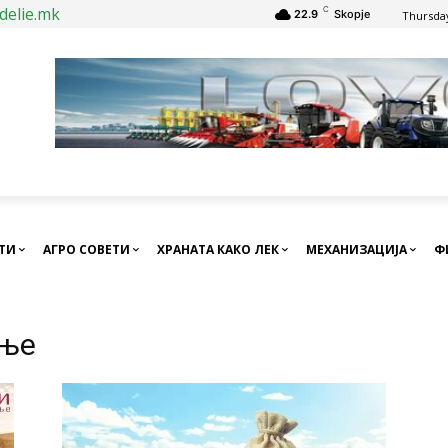
delie.mk
C
22.9
Skopje
Thursday
СТИ
АГРО СОВЕТИ
ХРАНАТА КАКО ЛЕК
МЕХАНИЗАЦИЈА
Ф
ање