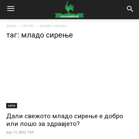
дома
тагови
младо сирење
таг: младо сирење
сите
Дали свежото младо сирење е добро
или лошо за здравјето?
July 17, 2022 7:04