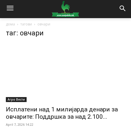
дома
тагови
овчари
таг: овчари
Агро Вести
Исплатени над 1 милијарда денари за
овчарите: Поддршка за над 2.100...
April 7, 2026 14:22