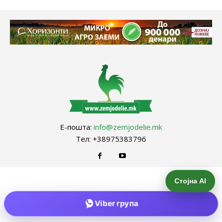
Е-пошта:
info@zemjodelie.mk
Тел: +38975383796
Стојна AI
Viber група