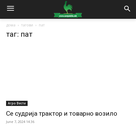
дома
тагови
пат
таг: пат
Агро Вести
Се судрија трактор и товарно возило
June 7, 2024 14:36