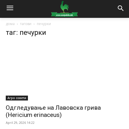
дома
тагови
печурки
таг: печурки
Агро совети
Одгледување на Лавовска грива
(Hericium erinaceus)
April 29, 2026 14:22