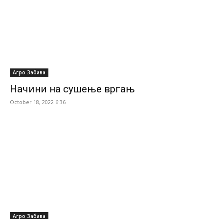
Агро Забава
Начини на сушење вргањ
October 18, 2022 6:36
Агро Забава