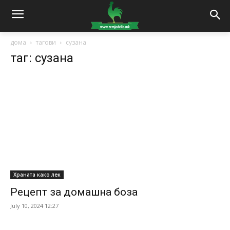
дома
тагови
сузана
таг: сузана
Храната како лек
Рецепт за домашна боза
July 10, 2024 12:27