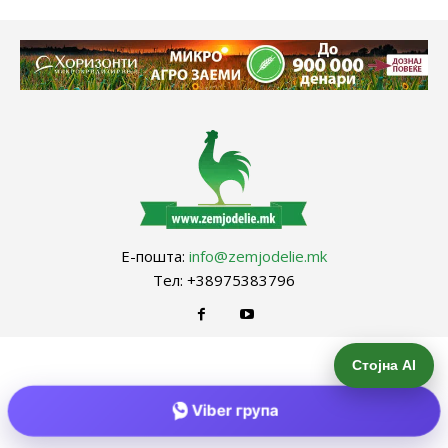
Е-пошта:
info@zemjodelie.mk
Тел: +38975383796
Стојна AI
Viber група