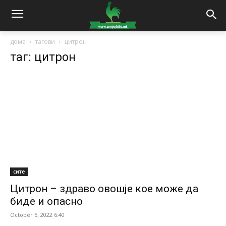
дома
тагови
цитрон
таг: цитрон
сите
Цитрон – здраво овошје кое може да
биде и опасно
October 5, 2022 6:40