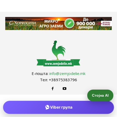
Е-пошта:
info@zemjodelie.mk
Тел: +38975383796
Стојна AI
Viber група