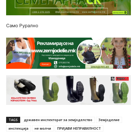
Само Рурално
TAGS
државен инспекторат за земјоделство
Земјоделие
инспекција
не молчи
ПРИЈАВИ НЕПРАВИЛНОСТ