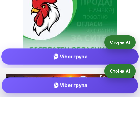
Стојна AI
Viber група