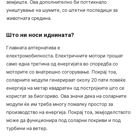
земјиште. Ова дополнително би поттикнало
уништување на шумите, со штетни последици за
животната средина.
Што ни носи иднината?
Главната алтернатива е
електромобилноста. Електричните мотори трошат
само една третина од енергијата во споредба со
моторите со внатрешно согорување. Покрај тоа,
соларните модули генерираат околу 20 пати повеќе
енергија на метар квадратен од постројките што се
користат за биогориво. Ова значи дека на соларните
модули ќе им треба многу помалку простор за
производство на енергија. Покрај тоа, земјоделството
може да функционира под соларни покриви и под
турбини на ветер.