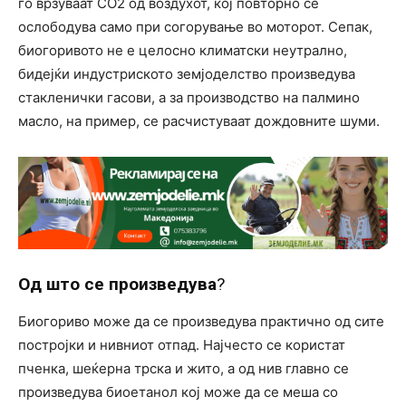
го врзуваат CO2 од воздухот, кој повторно се
ослободува само при согорување во моторот. Сепак,
биогоривото не е целосно климатски неутрално,
бидејќи индустриското земјоделство произведува
стакленички гасови, а за производство на палмино
масло, на пример, се расчистуваат дождовните шуми.
Од што се произведува
?
Биогориво може да се произведува практично од сите
постројки и нивниот отпад. Најчесто се користат
пченка, шеќерна трска и жито, а од нив главно се
произведува биоетанол кој може да се меша со