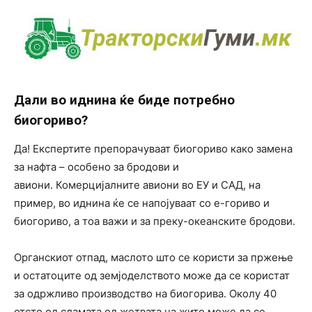
Дали во иднина ќе биде потребно
биогориво?
Да! Експертите препорачуваат биогориво како замена
за нафта – особено за бродови и
авиони. Комерцијалните авиони во ЕУ и САД, на
пример, во иднина ќе се напојуваат со е-гориво и
биогориво, а тоа важи и за преку-океанските бродови.
Органскиот отпад, маслото што се користи за пржење
и остатоците од земјоделството може да се користат
за одржливо производство на биогорива. Околу 40
отсто од сламата од жетвата на жито може да се