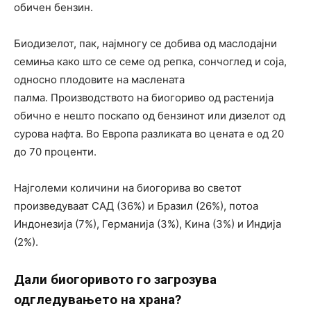
обичен бензин.
Биодизелот, пак, најмногу се добива од маслодајни
семиња како што се семе од репка, сончоглед и соја,
односно плодовите на маслената
палма. Производството на биогориво од растенија
обично е нешто поскапо од бензинот или дизелот од
сурова нафта. Во Европа разликата во цената е од 20
до 70 проценти.
Најголеми количини на биогорива во светот
произведуваат САД (36%) и Бразил (26%), потоа
Индонезија (7%), Германија (3%), Кина (3%) и Индија
(2%).
Дали биогоривото го загрозува
одгледувањето на храна?