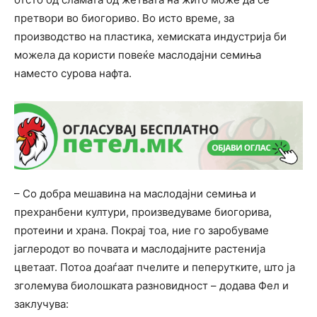
претвори во биогориво. Во исто време, за
производство на пластика, хемиската индустрија би
можела да користи повеќе маслодајни семиња
наместо сурова нафта.
– Со добра мешавина на маслодајни семиња и
прехранбени култури, произведуваме биогорива,
протеини и храна. Покрај тоа, ние го заробуваме
јаглеродот во почвата и маслодајните растенија
цветаат. Потоа доаѓаат пчелите и пеперутките, што ја
зголемува биолошката разновидност – додава Фел и
заклучува: