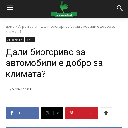
дома
Агро Вести
Дали биогориво за автомобили е добро за
климата?
Агро Вести
сите
Дали биогориво за
автомобили е добро за
климата?
July 5, 2022 11:03
Facebook
X
Pinterest