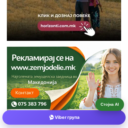
Стојна AI
Viber група