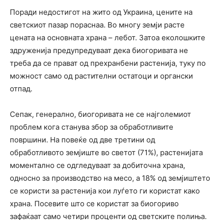
Поради недостигот на жито од Украина, цените на
светскиот пазар пораснаа. Во многу земји расте
цената на основната храна – лебот. Затоа еколошките
здруженија предупредуваат дека биогоривата не
треба да се прават од прехранбени растенија, туку по
можност само од растителни остатоци и органски
отпад.
Сепак, генерално, биогоривата не се најголемиот
проблем кога станува збор за обработливите
површини. На повеќе од две третини од
обработливото земјиште во светот (71%), растенијата
моментално се одгледуваат за добиточна храна,
односно за производство на месо, а 18% од земјиштето
се користи за растенија кои луѓето ги користат како
храна. Посевите што се користат за биогориво
зафаќаат само четири проценти од светските полиња.