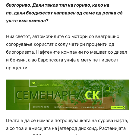
биогориво. Дали таков тип на гориво, како на
пр. дали биодизелот направен од семе од репка сè
уште има смисол?
Низ светот, автомобилите со мотори со внатрешно
согорување користат околу четири проценти од
биогоривата. Нафтените компании го мешаат со дизел
и бензин, а во Европската унија е меѓу пет и десет
проценти.
Целта е да се намали потрошувачката на сурова нафта,
а со тоа и емисијата на јаглерод диоксид. Растенијата