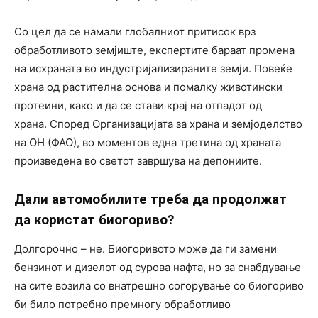
Со цел да се намали глобалниот притисок врз
обработливото земјиште, експертите бараат промена
на исхраната во индустријализираните земји. Повеќе
храна од растителна основа и помалку животински
протеини, како и да се стави крај на отпадот од
храна. Според Организацијата за храна и земјоделство
на ОН (ФАО), во моментов една третина од храната
произведена во светот завршува на депониите.
Дали автомобилите треба да продолжат
да користат биогориво?
Долгорочно – не. Биогоривото може да ги замени
бензинот и дизелот од сурова нафта, но за снабдување
на сите возила со внатрешно согорување со биогориво
би било потребно премногу обработливо