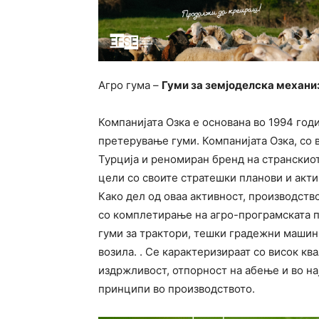
Агро гума –
Гуми за земјоделска механи
Компанијата Озка е основана во 1994 годи
претерување гуми. Компанијата Озка, со 
Турција и реномиран бренд на странскиот 
цели со своите стратешки планови и акти
Како дел од оваа активност, производство
со комплетирање на агро-програмската п
гуми за трактори, тешки градежни машин
возила. . Се карактеризираат со висок кв
издржливост, отпорност на абење и во н
принципи во производството.