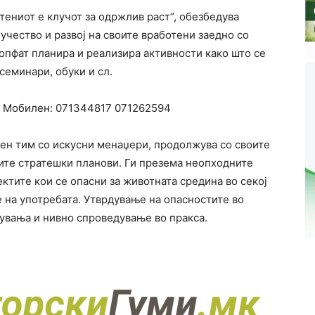
тениот е клучот за одржлив раст“, ​​обезбедува
учество и развој на своите вработени заедно со
опфат планира и реализира активности како што се
семинари, обуки и сл.
Мобилен:
071344817
071262594
чен тим со искусни менаџери, продолжува со своите
оите стратешки планови. Ги презема неопходните
ктите кои се опасни за животната средина во секој
 на употребата. Утврдување на опасностите во
увања и нивно спроведување во пракса.