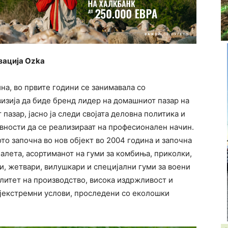
зација Ozka
на, во првите години се занимавала со
визија да биде бренд лидер на домашниот пазар на
пазар, јасно ја следи својата деловна политика и
вности да се реализираат на професионален начин.
то започна во нов објект во 2004 година и започна
алета, асортиманот на гуми за комбиња, приколки,
и, жетвари, вилушкари и специјални гуми за воени
алитет на производство, висока издржливост и
ајекстремни услови, проследени со еколошки