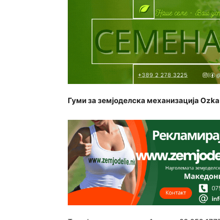
Гуми за земјоделска механизација Ozka