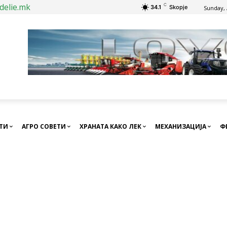
delie.mk
C
34.1
Skopje
Sunday, 
СТИ
АГРО СОВЕТИ
ХРАНАТА КАКО ЛЕК
МЕХАНИЗАЦИЈА
Ф