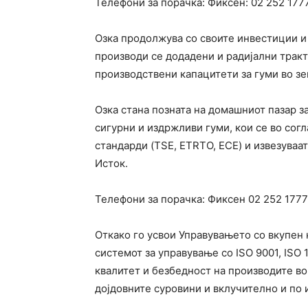
Телефони за порачка: Фиксен:
02 252 177
Озка продолжува со своите инвестиции и 
производи се додадени и радијални тракт
производствени капацитети за гуми во зе
Озка стана позната на домашниот пазар з
сигурни и издржливи гуми, кои се во сог
стандарди (TSE, ETRTO, ECE) и извезуваат
Исток.
Телефони за порачка: Фиксен
02 252 1777
Откако го усвои Управувањето со вкупен 
системот за управување со ISO 9001, ISO 
квалитет и безбедност на производите во
дојдовните суровини и вклучително и по 