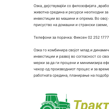
Озка, дејствувајќи со филозофијата „врабо
животна средина и ресурси неопходни за 
инвестиции во машини и опрема. Во овој 
присуство на домашни и странски саеми, 
Телефони за порачка: Фиксен
02 252 1777
Озка го комбинира својот млад и динами
инвестиции и развој во согласност со св
мерки за да ги процени и минимизира ефе
чекор од производниот процес и за време
работната средина, планирање на подобр