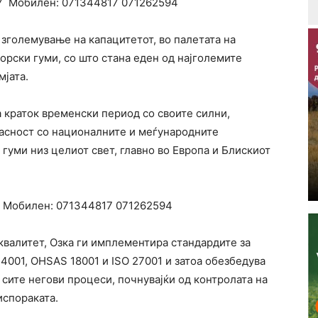
7
Мобилен:
071344817
071262594
зголемување на капацитетот, во палетата на
орски гуми, со што стана еден од најголемите
мјата.
а краток временски период со своите силни,
ласност со националните и меѓународните
 гуми низ целиот свет, главно во Европа и Блискиот
Мобилен:
071344817
071262594
квалитет, Озка ги имплементира стандардите за
14001, OHSAS 18001 и ISO 27001 и затоа обезбедува
 сите негови процеси, почнувајќи од контролата на
испораката.