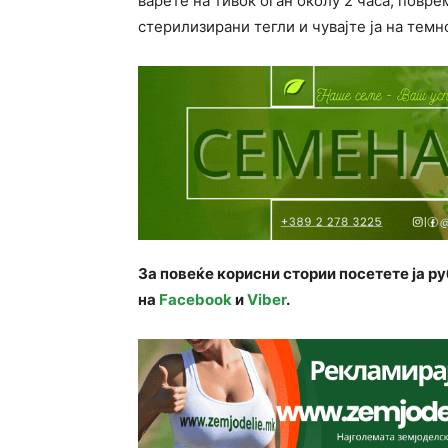
варете на тивок оган околу 2 часа, повре
стерилизирани тегли и чувајте ја на темн
За повеќе корисни стории посетете ја р
на
Facebook
и
Viber
.