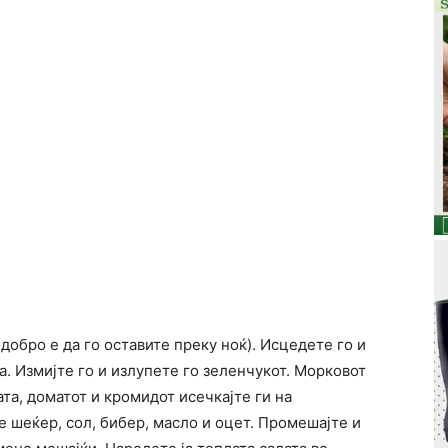
добро е да го оставите преку ноќ). Исцедете го и
а. Измијте го и излупете го зеленчукот. Морковот
та, доматот и кромидот исечкајте ги на
е шеќер, сол, бибер, масло и оцет. Промешајте и