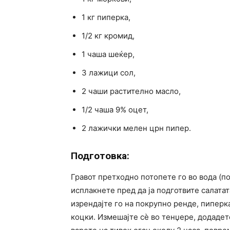
1 кг пиперка,
1/2 кг кромид,
1 чаша шеќер,
3 лажици сол,
2 чаши растително масло,
1/2 чаша 9% оцет,
2 лажички мелен црн пипер.
Подготовка:
Гравот претходно потопете го во вода (по
исплакнете пред да ја подготвите салатат
изрендајте го на покрупно ренде, пиперка
коцки. Измешајте сè во тенџере, додадет