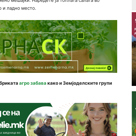
мено мешајќи. Наредете ја топлата салата во
о и ладно место.
убриката
агро забава
како и Земјоделските групи