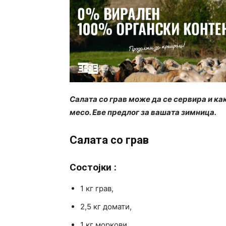
Салата со грав може да се сервира и ка
месо. Еве предлог за вашата зимница.
Салата со грав
Состојки
:
1 кг грав,
2,5 кг домати,
1 кг моркови,