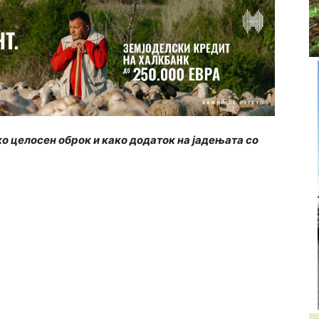
ко целосен оброк и како додаток на јадењата со