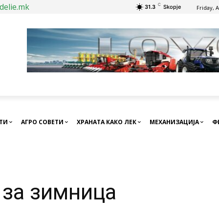
delie.mk
C
31.3
Skopje
Friday, 
СТИ
АГРО СОВЕТИ
ХРАНАТА КАКО ЛЕК
МЕХАНИЗАЦИЈА
Ф
 за зимница