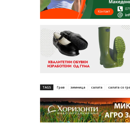
TAGS
Грав
зимница
салата
салата со гр