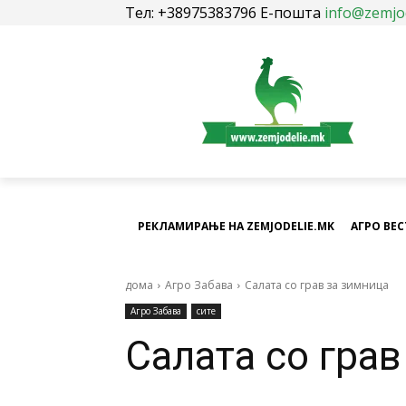
Тел: +38975383796 Е-пошта
info@zemjo
РЕКЛАМИРАЊЕ НА ZEMJODELIE.MK
АГРО ВЕ
дома
Агро Забава
Салата со грав за зимница
Агро Забава
сите
Салата со грав