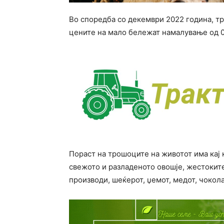
Во споредба со декември 2022 година, тр
цените на мало бележат намалување од 
Пораст на трошоците на животот има кај к
свежото и разладеното овошје, жестоките
производи, шеќерот, џемот, медот, чокол