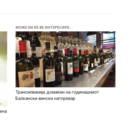
МОЖЕ БИ ЌЕ ВЕ ИНТЕРЕСИРА...
Трансилванија домаќин на годинашниот
Балкански вински натпревар
рена