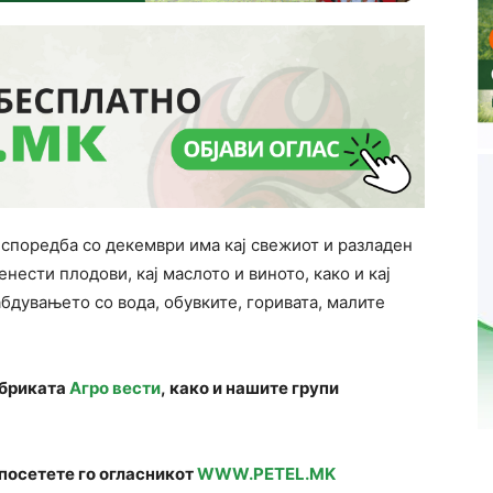
споредба со декември има кај свежиот и разладен
нести плодови, кај маслото и виното, како и кај
бдувањето со вода, обувките, горивата, малите
убриката
Агро вести
, како и нашите групи
посетете го огласникот
WWW.PETEL.MK