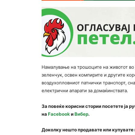
Намалување на трошоците на животот во 
зеленчук, освен компирите и другите коре
воздухопловниот патнички транспорт, сна
електрични апарати за домаќинствата.
За повеќе корисни стории посетете ја р
на
Facebook
и
Вибер
.
Доколку нешто продавате или купувате 