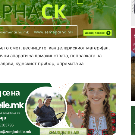
ето смет, весниците, канцеларискиот материјал,
чни апарати за домаќинствата, поправката на
адови, кујнскиот прибор, опремата за