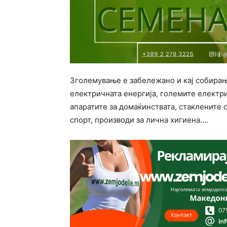
Зголемување е забележано и кај собирањ
електричната енергија, големите електри
апаратите за домаќинствата, стаклените с
спорт, производи за лична хигиена….