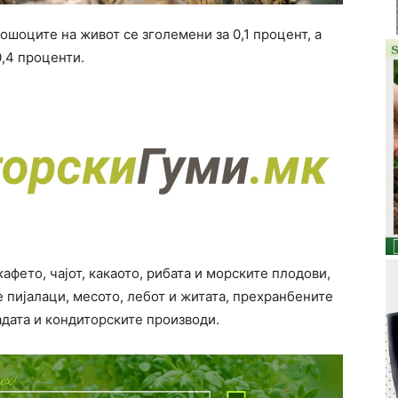
ошоците на живот се зголемени за 0,1 процент, а
0,4 проценти.
афето, чајот, какаото, рибата и морските плодови,
 пијалаци, месото, лебот и житата, прехранбените
адата и кондиторските производи.