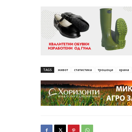
TAGS
живот
статистика
трошоци
храна