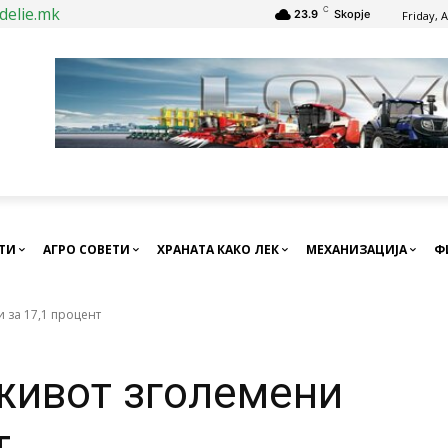
delie.mk
C
23.9
Skopje
Friday, 
СТИ
АГРО СОВЕТИ
ХРАНАТА КАКО ЛЕК
МЕХАНИЗАЦИЈА
Ф
 за 17,1 процент
живот зголемени
т