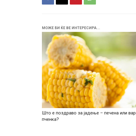
МОЖЕ БИ ЌЕ ВЕ ИНТЕРЕСИРА...
Што е поздраво за јадење – печена или ва
пченка?