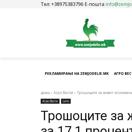
Тел: +38975383796 Е-пошта
info@zemjo
РЕКЛАМИРАЊЕ НА ZEMJODELIE.MK
АГРО ВЕ
дома
Агро Вести
Трошоците за живот зголемени
Агро Вести
сите
Трошоците за 
за 17,1 процен