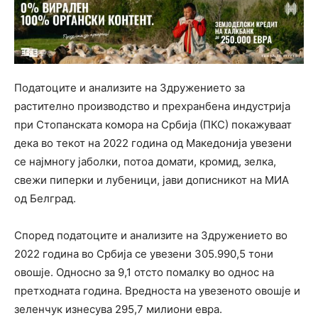
Податоците и анализите на Здружението за
растително производство и прехранбена индустрија
при Стопанската комора на Србија (ПКС) покажуваат
дека во текот на 2022 година од Македонија увезени
се најмногу јаболки, потоа домати, кромид, зелка,
свежи пиперки и лубеници, јави дописникот на МИА
од Белград.
Според податоците и анализите на Здружението во
2022 година во Србија се увезени 305.990,5 тони
овошје. Односно за 9,1 отсто помалку во однос на
претходната година. Вредноста на увезеното овошје и
зеленчук изнесува 295,7 милиони евра.