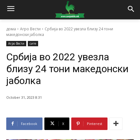
дома
Агро Вести
Србија во 2022 увезла близу 24 тони
македонски јаболка
Агро Вести
сите
Србија во 2022 увезла
близу 24 тони македонски
јаболка
October 31, 2023 8:31
Facebook
X
Pinterest