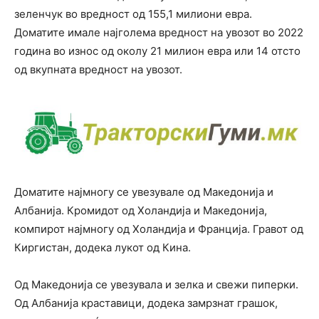
зеленчук во вредност од 155,1 милиони евра.
Доматите имале најголема вредност на увозот во 2022
година во износ од околу 21 милион евра или 14 отсто
од вкупната вредност на увозот.
Доматите најмногу се увезувале од Македонија и
Албанија. Кромидот од Холандија и Македонија,
компирот најмногу од Холандија и Франција. Гравот од
Киргистан, додека лукот од Кина.
Од Македонија се увезувала и зелка и свежи пиперки.
Од Албанија краставици, додека замрзнат грашок,