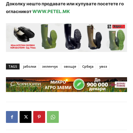
Доколку нешто продавате или купувате посетете го
огласникот
WWW.PETEL.MK
TAGS
јаболки
зеленчук
овошје
Србија
увоз