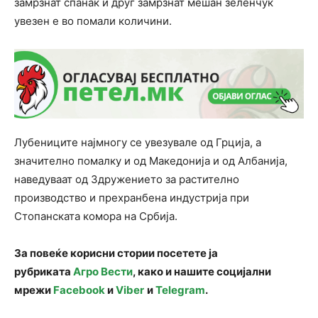
замрзнат спанаќ и друг замрзнат мешан зеленчук
увезен е во помали количини.
Лубениците најмногу се увезувале од Грција, а
значително помалку и од Македонија и од Албанија,
наведуваат од Здружението за растително
производство и прехранбена индустрија при
Стопанската комора на Србија.
За повеќе корисни стории посетете ја
рубриката
Агро Вести
, како и нашите социјални
мрежи
Facebook
и
Viber
и
Telegram
.