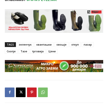
TAGS
зеленчук
кванташки
овошје
откуп
пазар
Скопје
Тазе
трговија
Цени