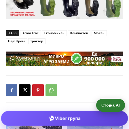
Стојна AI
Viber група