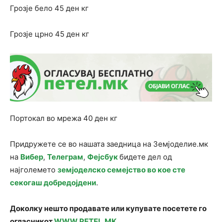
Грозје бело 45 ден кг
Грозје црно 45 ден кг
Портокал во мрежа 40 ден кг
Придружете се во нашата заедница на Земјоделие.мк
на
Вибер
,
Телеграм
,
Фејсбук
бидете дел од
најголемето
земјоделско семејство во кое сте
секогаш добредојдени
.
Доколку нешто продавате или купувате посетете го
огласникот
WWW.PETEL.MK