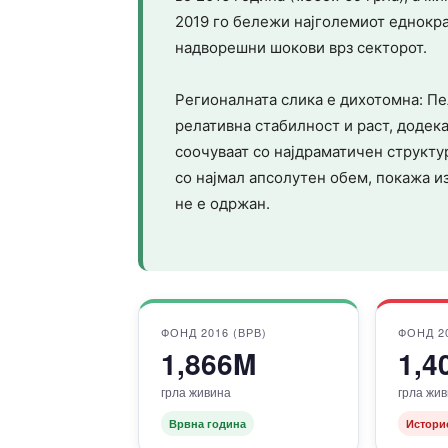
2019 го бележи најголемиот еднократ
надворешни шокови врз секторот.
Регионалната слика е дихотомна: П
релативна стабилност и раст, додек
соочуваат со најдраматичен структу
со најмал апсолутен обем, покажа из
не е одржан.
ФОНД 2016 (ВРВ)
ФОНД 2
1,866M
1,4
грла живина
грла жи
Врвна година
Истори