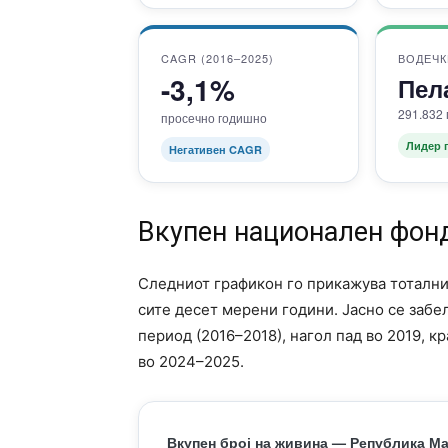
CAGR (2016–2025)
ВОДЕЧК
-3,1%
Пел
291.832 
просечно годишно
Лидер 
Негативен CAGR
Вкупен национален фон
Следниот графикон го прикажува тотални
сите десет мерени години. Јасно се забе
период (2016–2018), нагол пад во 2019, к
во 2024–2025.
Вкупен број на живина — Република Ма