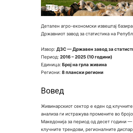
Детален агро-економски извештај базира
Државниот завод за статистика на Репуб
Извор:
ДЗС — Државен завод за статист
Период:
2016 – 2025 (10 години)
Единица:
Број на грла живина
Региони:
8 плански региони
Вовед
Живинарскиот сектор е еден од клучните
анализа ги истражува промените во бројо
Македонија за период од десет години — 
клучните трендови, регионалните диспа