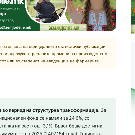
врз основа на официјалните статистички публикации
а ги одразуваат реалните промени во производството,
сот или во степенот на евиденција на фармерите.
 во период на структурна трансформација.
За
 национален фонд се намали за 24,6%, со
тапка на раст) од -3,1%. Врвот беше достигнат
инимумот — во 2025 (1.407.154 грла). Годината