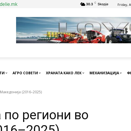
delie.mk
C
30.3
Skopje
Friday, 
СТИ
АГРО СОВЕТИ
ХРАНАТА КАКО ЛЕК
МЕХАНИЗАЦИЈА
Ф
 Македонија (2016–2025)
 по региони во
016–2025)