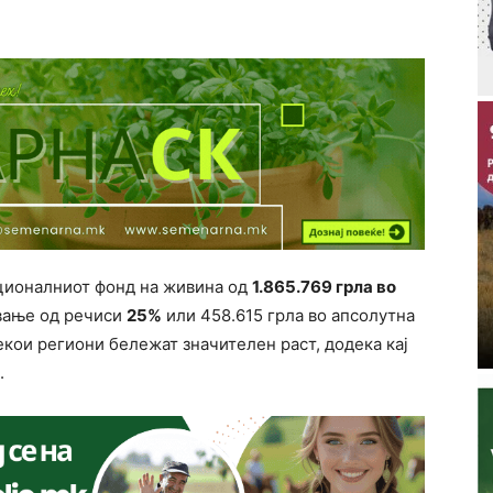
ационалниот фонд на живина од
1.865.769 грла во
ање од речиси
25%
или 458.615 грла во апсолутна
екои региони бележат значителен раст, додека кај
.