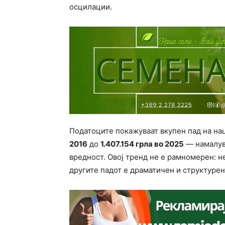
осцилации.
Податоците покажуваат вкупен пад на н
2016
до
1.407.154 грла во 2025
— намалув
вредност. Овој тренд не е рамномерен: н
другите падот е драматичен и структурен