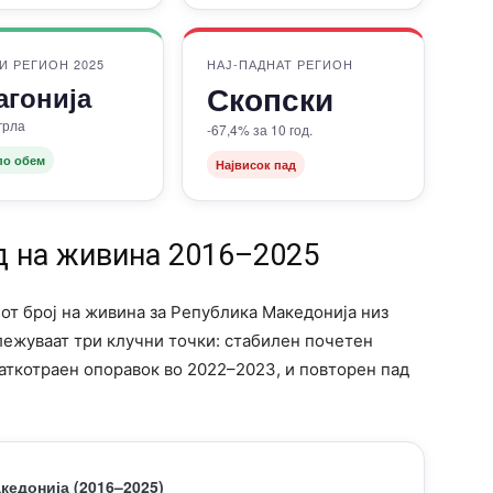
И РЕГИОН 2025
НАЈ-ПАДНАТ РЕГИОН
Скопски
агонија
грла
-67,4% за 10 год.
по обем
Највисок пад
д на живина 2016–2025
от број на живина за Република Македонија низ
лежуваат три клучни точки: стабилен почетен
раткотраен опоравок во 2022–2023, и повторен пад
кедонија (2016–2025)