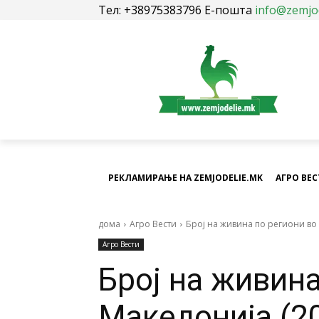
Тел: +38975383796 Е-пошта
info@zemjo
РЕКЛАМИРАЊЕ НА ZEMJODELIE.MK
АГРО ВЕ
дома
Агро Вести
Број на живина по региони во
Агро Вести
Број на живина
Македонија (2