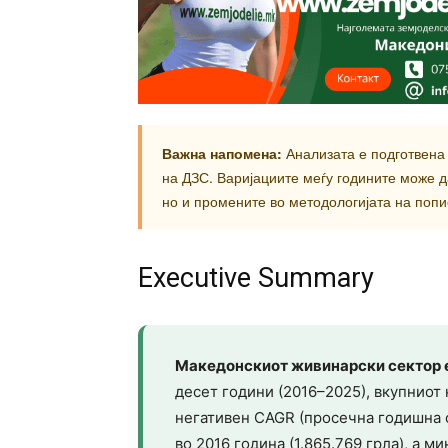
Важна напомена:
Анализата е подготвена 
на ДЗС. Варијациите меѓу годините може д
но и промените во методологијата на попи
Executive Summary
Македонскиот живинарски сектор е
десет години (2016–2025), вкупниот
негативен CAGR (просечна годишна с
во 2016 година (1.865.769 грла), а м