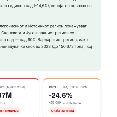
ен годишен пад (-14,6%), веројатно поврзан со
елагонискиот и Источниот регион покажуваат
а Скопскиот и Југозападниот регион се
рен пад — над 60%. Вардарскиот регион, иако
ненадувачки скок во 2023 (до 150.672 грла), кој
025 (МИНИМУМ)
ВКУПЕН ПАД 2016–2025
07M
-24,6%
вина
459.000 грла помалку
ски минимум
Опаѓачки тренд