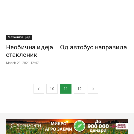
Механизација
Необична идеја – Од автобус направила
стакленик
March 29, 2021 12:47
10
11
12