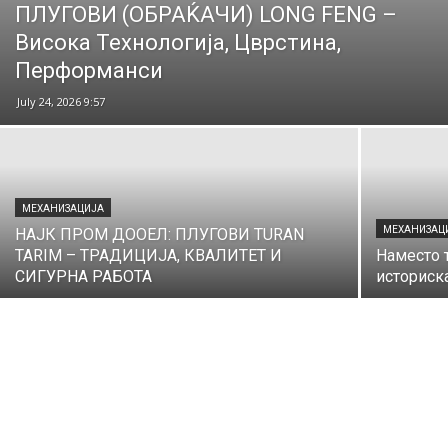
ПЛУГОВИ (ОБРАЌАЧИ) LONG FENG –
Висока Технологија, Цврстина,
Перформанси
July 24, 2026 9:57
МЕХАНИЗАЦИЈА
МЕХАНИЗАЦ
НАЈК ПРОМ ДООЕЛ: ПЛУГОВИ TURAN
TARIM – ТРАДИЦИЈА, КВАЛИТЕТ И
Наместо т
СИГУРНА РАБОТА
историск