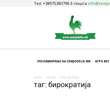
Тел: +38975383796 Е-пошта
info@zemjo
РЕКЛАМИРАЊЕ НА ZEMJODELIE.MK
АГРО ВЕ
дома
тагови
бирократија
таг: бирократија