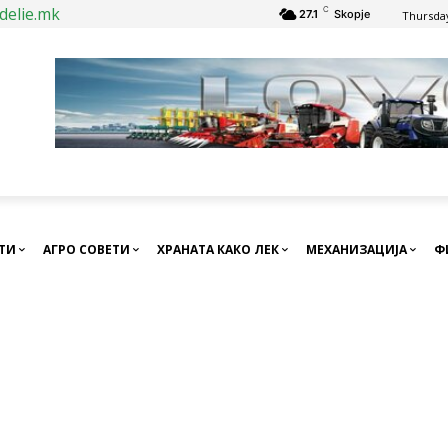
delie.mk
C
27.1
Skopje
Thursday
СТИ
АГРО СОВЕТИ
ХРАНАТА КАКО ЛЕК
МЕХАНИЗАЦИЈА
Ф