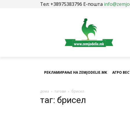
Тел: +38975383796 Е-пошта
info@zemjo
РЕКЛАМИРАЊЕ НА ZEMJODELIE.MK
АГРО ВЕ
дома
тагови
брисел
таг: брисел