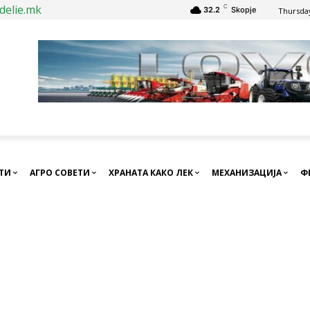
delie.mk
C
32.2
Skopje
Thursday
СТИ
АГРО СОВЕТИ
ХРАНАТА КАКО ЛЕК
МЕХАНИЗАЦИЈА
Ф