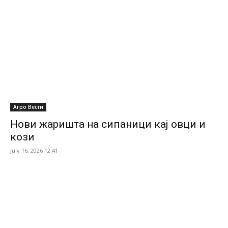
Агро Вести
Нови жаришта на сипаници кај овци и
кози
July 16, 2026 12:41